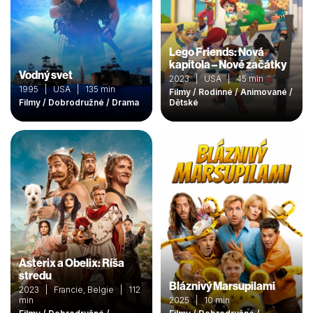
Lego Friends: Nová
kapitola – Nové začátky
Vodný svet
2023 | USA | 45 min
1995 | USA | 135 min
Filmy / Rodinné / Animované /
Filmy / Dobrodružné / Drama
Dětské
Asterix a Obelix: Ríša
stredu
Bláznivý Marsupilami
2023 | Francie, Belgie | 112
min
2025 | 10 min