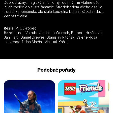
Dobrodružný, magický a humorný rodinný film vtáhne děti i
jejich rodiče do světa fantazie. Středobodem všeho dění je
trochu zapomenutá, ale stále kouzelná botanická zahrada,
ukrytá uprostřed hlučícího města. Dva kamarádi Johanka a
Zobrazit více
Matyáš žijí bezstarostně mezi tropickými rostlinami společně s
mluvícím papouškem a svými svéráznými rodiči v podání Báry
Režie:
P. Oukropec
Hrzánové a Jana Hartla. Když se ambiciózní starosta Rýp
Herci:
Linda Votrubová, Jakub Wunsch, Barbora Hrzánová,
rozhodne zbourat zahradu, aby na jejím místě mohl postavit
Jan Hartl, Daniel Drewes, Stanislav Pitoňák, Valerie Rosa
úplně novou čtvrť, přímo na křižovatce se objeví tajemný
Hetzendorf, Jan Maršál, Vlastimil Kaňka
modrý tygr. Ten se s dětmi vydá na magickou cestu záchrany
jejich jedinečného světa.
Podobné pořady