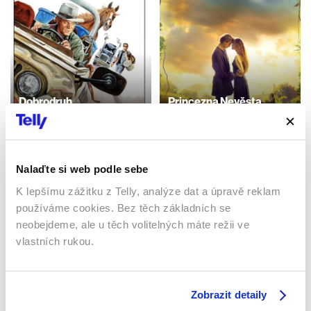
Dobrodruh
Princezna Nevěsta
1987 | Itálie | 92 min
1987 | USA | 98 min
Filmy / Dobrodružné /
Filmy / Rodinné / Dětské /
Komedie / Akční
Pohádka
Nalaďte si web podle sebe
K lepšímu zážitku z Telly, analýze dat a úpravě reklam
Sledujte kdekoliv až na 6 zařízeních
používáme cookies. Bez těch základních se
neobejdeme, ale u těch volitelných máte režii ve
vlastních rukou.
Sledovat internetovou televizi jde odkudkoliv
po celé EU, a to až na 6 zařízeních.
Zobrazit detaily