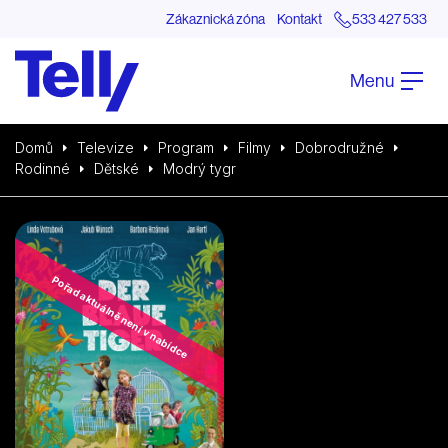
Zákaznická zóna
Kontakt
533 427 533
Menu
Domů
Televize
Program
Filmy
Dobrodružné
Rodinné
Dětské
Modrý tygr
Pořad aktuálně není v nabídce