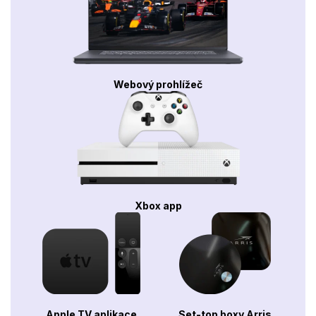
Webový prohlížeč
Xbox app
Apple TV aplikace
Set-top boxy Arris