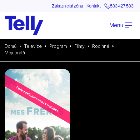
Zákaznická zóna
Kontakt
533 427 533
Menu
Domů
Televize
Program
Filmy
Rodinné
Moji bratři
Pořad aktuálně není v nabídce