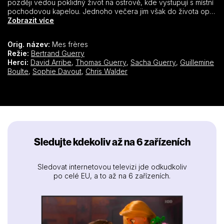
později vedou poklidný život na ostrově, kde vystupují s místní
pochodovou kapelou. Jednoho večera jim však do života opět
vstoupí jejich sestra Lola. Seznámí se s Roccovým synem
Zobrazit více
Simonem, kterému bude brzy třináct let. Jejich společná
minulost je poznamenána spoustou utrpení nejen v podobě
Orig. název:
Mes frères
zlomených srdcí, ale také poraněných těl a neschopnosti
Režie:
Bertrand Guerry
komunikovat. Síla sourozenecké lásky jim ale nakonec vrátí do
Herci:
David Arribe
,
Thomas Guerry
,
Sacha Guerry
,
Guillemine
života radost.
Boulte
,
Sophie Davout
,
Chris Walder
Sledujte kdekoliv až na 6 zařízeních
Sledovat internetovou televizi jde odkudkoliv
po celé EU, a to až na 6 zařízeních.