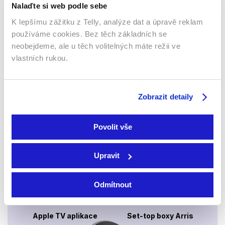
Nalaďte si web podle sebe
K lepšímu zážitku z Telly, analýze dat a úpravě reklam
používáme cookies. Bez těch základních se
neobejdeme, ale u těch volitelných máte režii ve
Webový prohlížeč
vlastních rukou.
Zobrazit detaily
Povolit vše
Xbox app
Upravit
Odmítnout
Apple TV aplikace
Set-top boxy Arris