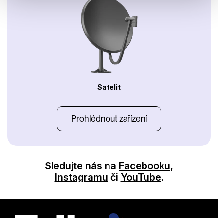
Satelit
Prohlédnout zařízení
Sledujte nás na
Facebooku
,
Instagramu
či
YouTube
.