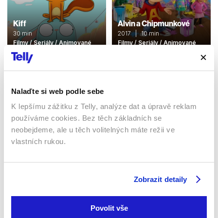
Kiff
Alvin a Chipmunkové
30 min
2017 | 10 min
Filmy / Seriály / Animované
Filmy / Seriály / Animované
Sledujte kdekoliv až na 6 zařízeních
Nalaďte si web podle sebe
K lepšímu zážitku z Telly, analýze dat a úpravě reklam
Sledovat internetovou televizi jde odkudkoliv
používáme cookies. Bez těch základních se
po celé EU, a to až na 6 zařízeních.
neobejdeme, ale u těch volitelných máte režii ve
vlastních rukou.
Zobrazit detaily
Povolit vše