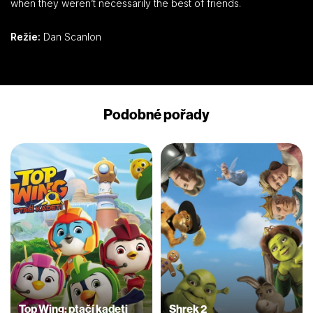
when they weren’t necessarily the best of friends.
Režie:
Dan Scanlon
Podobné pořady
Top Wing: ptačí kadeti
Shrek 2