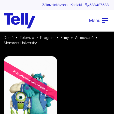
Zákaznická zóna
Kontakt
533 427 533
Menu
Domů
Televize
Program
Filmy
Animované
Monsters University
Pořad aktuálně není v nabídce