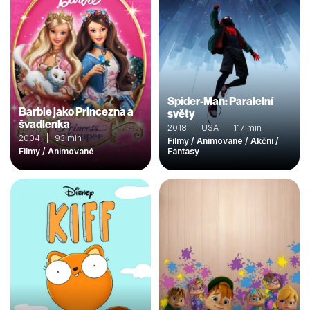
Spider-Man: Paralelní
Barbie jako Princezna a
světy
švadlenka
2018 | USA | 117 min
2004 | 93 min
Filmy / Animované / Akční /
Filmy / Animované
Fantasy