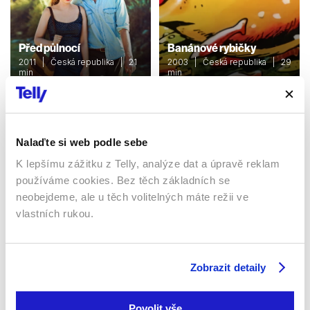
Před půlnocí
Banánové rybičky
2011 | Česká republika | 21
2003 | Česká republika | 29
min
min
Pořady / Talk show / Show
Pořady / Talk show / Show
Nalaďte si web podle sebe
Sledujte kdekoliv až na 6 zařízeních
K lepšímu zážitku z Telly, analýze dat a úpravě reklam
používáme cookies. Bez těch základních se
Sledovat internetovou televizi jde odkudkoliv
neobejdeme, ale u těch volitelných máte režii ve
po celé EU, a to až na 6 zařízeních.
vlastních rukou.
Zobrazit detaily
Povolit vše