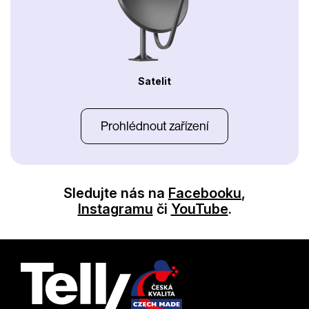
Satelit
Prohlédnout zařízení
Sledujte nás na
Facebooku
,
Instagramu
či
YouTube
.