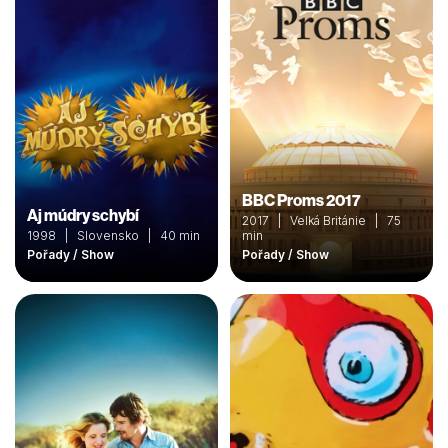
BBC Proms 2017
Aj múdry schybí
2017 | Velká Británie | 75
1998 | Slovensko | 40 min
min
Pořady / Show
Pořady / Show