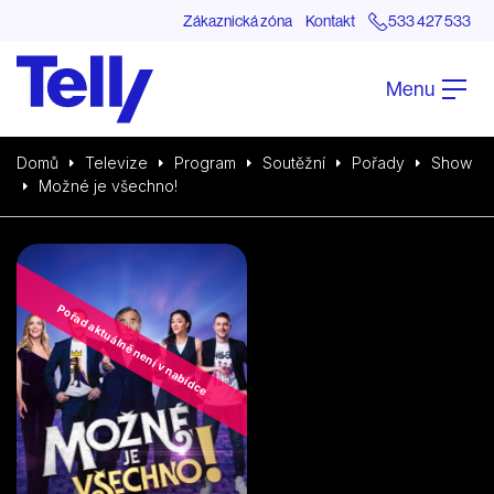
Zákaznická zóna
Kontakt
533 427 533
Menu
Domů
Televize
Program
Soutěžní
Pořady
Show
Možné je všechno!
Pořad aktuálně není v nabídce