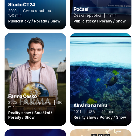
Studio ČT24
Počasí
2010 | Česká republika |
150 min
Česká republika | 1 min
Publicistický / Pořady / Show
Publicistický / Pořady / Show
Farma Česko
2025 | Česká republika | 60
Akvária na míru
min
2011 | USA | 55 min
Reality show / Soutěžní /
Pořady / Show
Reality show / Pořady / Show