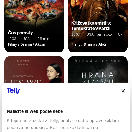
Křižovatka smrti 3:
Tentokráte v Paříži
Čas pomsty
2007 | USA, Německo | 87
1993 | USA | 108 min
min
Filmy / Drama / Akční
Filmy / Drama / Akční
Nalaďte si web podle sebe
K lepšímu zážitku z Telly, analýze dat a úpravě reklam
V sevření lží
Hrana zlomu
používáme cookies. Bez těch základních se
2023 | Irsko | 86 min
2021 | Česká republika | 86