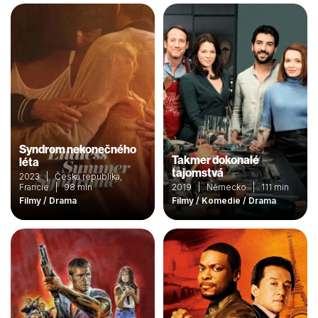
Syndrom nekonečného
Takmer dokonalé
léta
tajomstvá
2023 | Česká republika,
Francie | 98 min
2019 | Německo | 111 min
Filmy / Drama
Filmy / Komedie / Drama