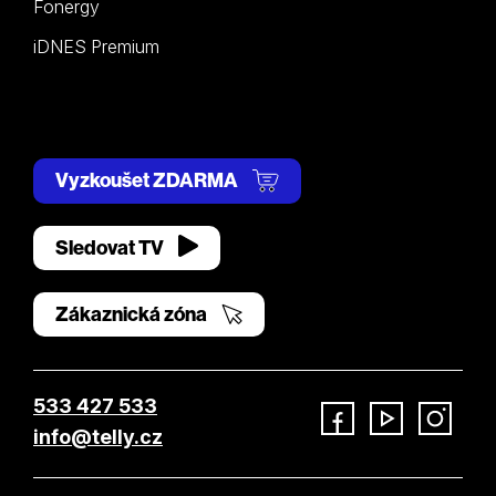
Fonergy
iDNES Premium
Vyzkoušet ZDARMA
Sledovat TV
Zákaznická zóna
533 427 533
info@telly.cz
Facebook
YouTube
Instagram