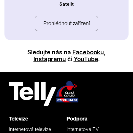
Satelit
Prohlédnout zařízení
Sledujte nás na
Facebooku
,
Instagramu
či
YouTube
.
Televize
Podpora
Internetová televize
Internetová TV