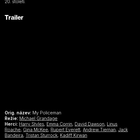
20. století.
Trailer
Orig. název:
My Policeman
Režie:
Michael Grandage
Herci:
Harry Styles
,
Emma Corrin
,
David Dawson
,
Linus
Roache
,
Gina McKee
,
Rupert Everett
,
Andrew Tiernan
,
Jack
Bandeira
,
Tristan Sturrock
,
Kadiff Kirwan