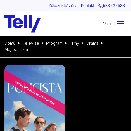
Zákaznická zóna
Kontakt
533 427 533
Menu
Domů
Televize
Program
Filmy
Drama
Můj policista
Pořad aktuálně není v nabídce