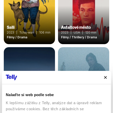
Salli
Asfaltové město
2023 | Tchaj-wan | 106 min
2023 | USA | 120 min
Filmy / Drama
Filmy / Thrillery / Drama
Nalaďte si web podle sebe
Automata
K lepšímu zážitku z Telly, analýze dat a úpravě reklam
Insomnie
2014 | USA, Bulharsko,
používáme cookies. Bez těch základních se
Kanada | 109 min
2002 | USA | 114 min