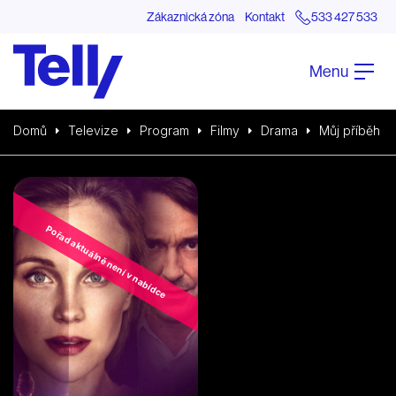
Zákaznická zóna
Kontakt
533 427 533
Menu
Domů
Televize
Program
Filmy
Drama
Můj příběh
Pořad aktuálně není v nabídce