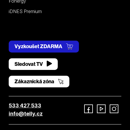
Fonergy
iDNES Premium
Vyzkoušet ZDARMA
Sledovat TV
Zákaznická zóna
533 427 533
info@telly.cz
Facebook
YouTube
Instagram