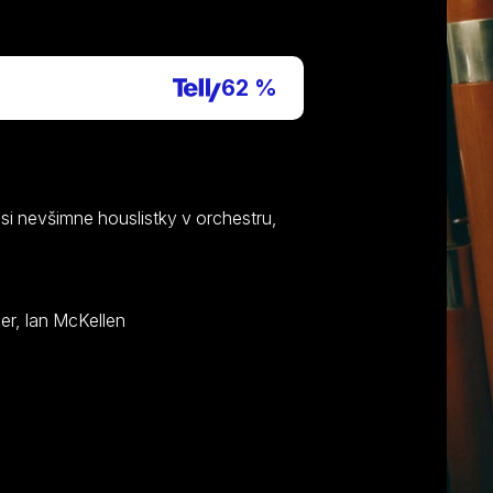
62 %
i nevšimne houslistky v orchestru,
Jason Watkins, Louisa Clein, Crystal Yu, Paul Barber, Ian McKellen