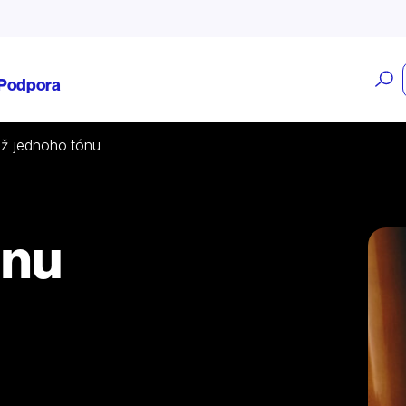
O
Podpora
v
ž jednoho tónu
ónu