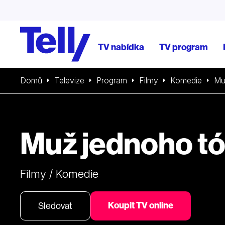
TV nabídka
TV program
Domů
Televize
Program
Filmy
Komedie
Mu
Muž jednoho t
Filmy / Komedie
Koupit TV online
Sledovat