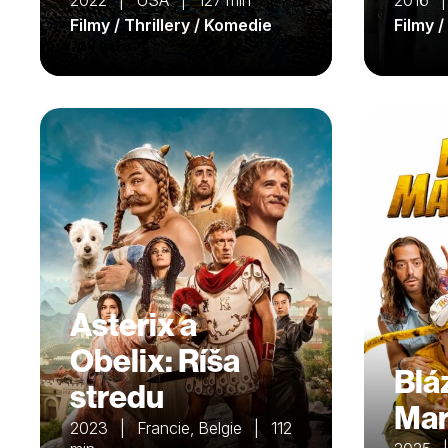
2022 | USA | 127 min
2016 
Filmy / Thrillery / Komedie
Filmy 
Asterix a
Obelix: Ríša
Blá
stredu
Mar
2023 | Francie, Belgie | 112