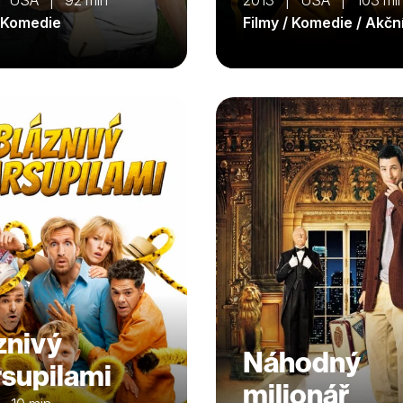
| USA | 92 min
2013 | USA | 103 mi
/ Komedie
Filmy / Komedie / Akčn
znivý
Náhodný
supilami
milionář