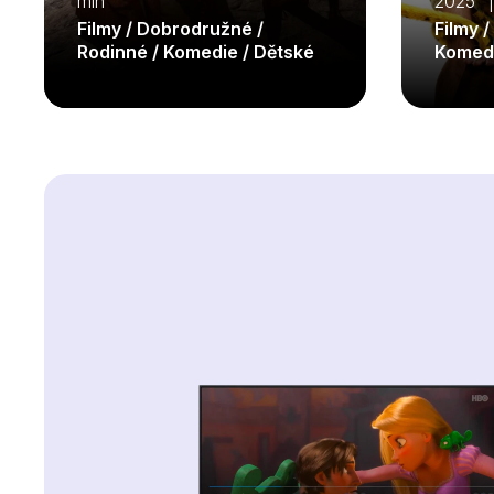
min
2025 |
Filmy / Dobrodružné /
Filmy 
Rodinné / Komedie / Dětské
Komed