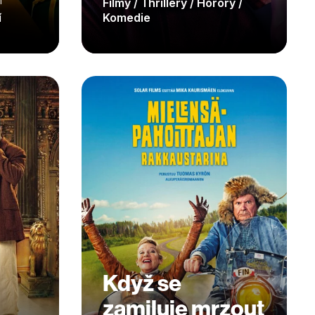
n
Filmy / Thrillery / Horory /
í
Komedie
Když se
zamiluje mrzout