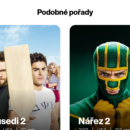
Podobné pořady
sedi 2
Nářez 2