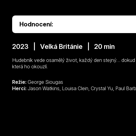
Hodnocení:
2023 | Velká Británie | 20 min
Hudebník vede osamělý život, každý den stejný… dokud s
která ho okouzlí.
Režie:
George Siougas
Herci: