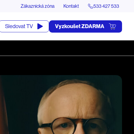
Zákaznická zóna
Kontakt
533 427 533
tevřít
Vyzkoušet ZDARMA
Sledovat TV
yhledávání