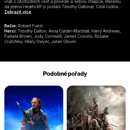
vrátí z obchodních cest a přivede si sebou chlapce, kterému
dá jméno Heathcliff (v podání Timothy Daltona). Celá rodina
kromě mladé Cathy Earnshawé chlapce nenávidí, otec – pan
Zobrazit více
Earnshaw drží nad chlapcem ochrannou ruku. Po smrti pana
Earnshawa prožívá chlapec peklo, nenávist a ústrk…
Režie:
Robert Fuest
Herci:
Timothy Dalton, Anna Calder-Marshall, Harry Andrews,
Pamela Brown, Judy Cornwell, James Cossins, Rosalie
Crutchley, Hilary Dwyer, Julian Glover
Podobné pořady