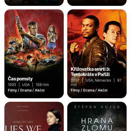
Křižovatka smrti 3:
Tentokráte v Paříži
Čas pomsty
2007 | USA, Německo | 87
1993 | USA | 108 min
min
Filmy / Drama / Akční
Filmy / Drama / Akční