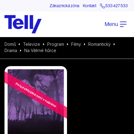
Zákaznická zóna
Kontakt
533 427 533
Menu
Domů
Televize
Program
Filmy
Romantický
Drama
Na Větrné hůrce
Pořad aktuálně není v nabídce