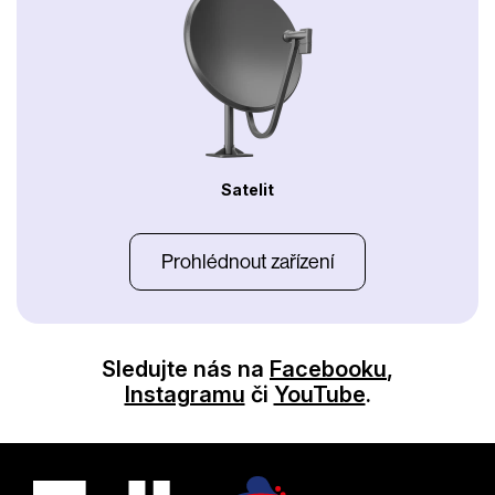
Satelit
Prohlédnout zařízení
Sledujte nás na
Facebooku
,
Instagramu
či
YouTube
.