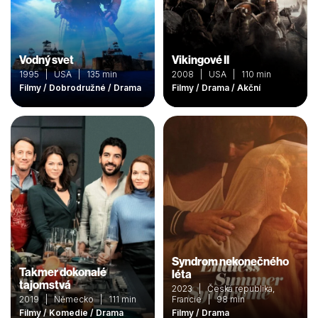
Vodný svet
Vikingové II
1995 | USA | 135 min
2008 | USA | 110 min
Filmy / Dobrodružné / Drama
Filmy / Drama / Akční
Syndrom nekonečného
Takmer dokonalé
léta
tajomstvá
2023 | Česká republika,
2019 | Německo | 111 min
Francie | 98 min
Filmy / Komedie / Drama
Filmy / Drama