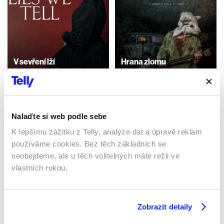
V sevření lží
Hrana zlomu
2023 | Irsko | 86 min
2021 | Česká republika | 86
min
Filmy / Ostatní / Drama /
Mysteriózní
Filmy / Thrillery / Drama
Nalaďte si web podle sebe
K lepšímu zážitku z Telly, analýze dat a úpravě reklam
Sledujte kdekoliv až na 6 zařízeních
používáme cookies. Bez těch základních se
neobejdeme, ale u těch volitelných máte režii ve
Sledovat internetovou televizi jde odkudkoliv
vlastních rukou.
po celé EU, a to až na 6 zařízeních.
Zobrazit detaily