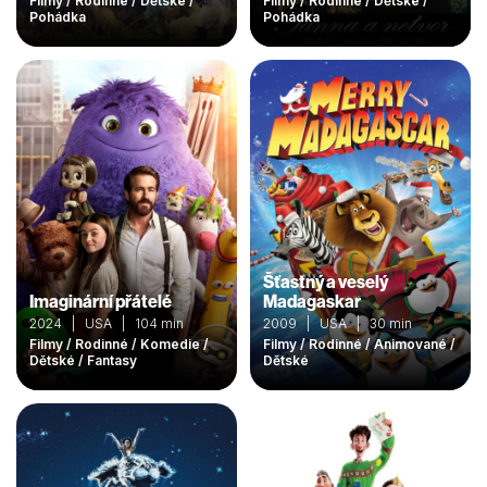
Filmy / Rodinné / Dětské /
Filmy / Rodinné / Dětské /
Pohádka
Pohádka
Šťastný a veselý
Imaginární přátelé
Madagaskar
2024 | USA | 104 min
2009 | USA | 30 min
Filmy / Rodinné / Komedie /
Filmy / Rodinné / Animované /
Dětské / Fantasy
Dětské