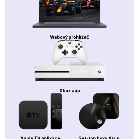
Webový prohlížeč
Xbox app
Apple TV aplikace
Set-top boxy Arris