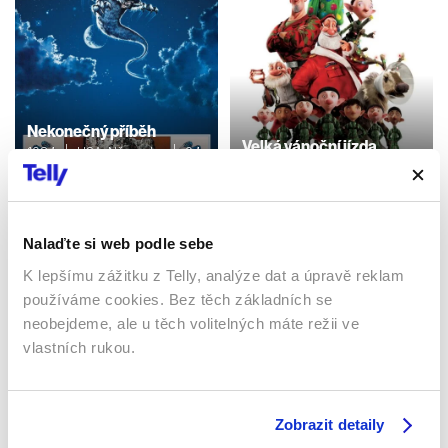
Nekonečný příběh
Velká vánoční jízda
1984 | USA, Německo | 94
min
2011 | Velká Británie, USA |
94 min
Filmy / Dobrodružné /
Rodinné / Dětské / Fantasy
Filmy / Animované / Dětské
Nalaďte si web podle sebe
K lepšímu zážitku z Telly, analýze dat a úpravě reklam
Sledujte kdekoliv až na 6 zařízeních
používáme cookies. Bez těch základních se
neobejdeme, ale u těch volitelných máte režii ve
vlastních rukou.
Sledovat internetovou televizi jde odkudkoliv
po celé EU, a to až na 6 zařízeních.
Zobrazit detaily