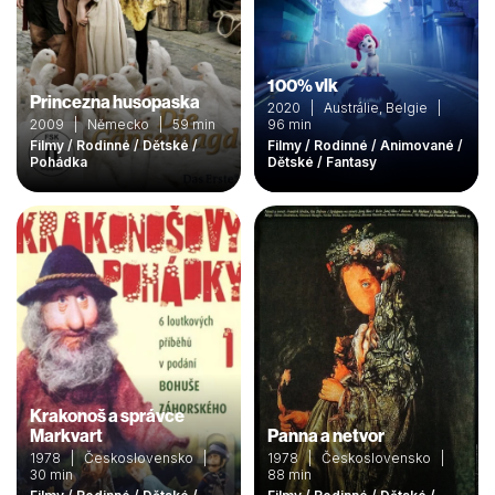
100% vlk
Princezna husopaska
2020 | Austrálie, Belgie |
2009 | Německo | 59 min
96 min
Filmy / Rodinné / Dětské /
Filmy / Rodinné / Animované /
Pohádka
Dětské / Fantasy
Krakonoš a správce
Markvart
Panna a netvor
1978 | Československo |
1978 | Československo |
30 min
88 min