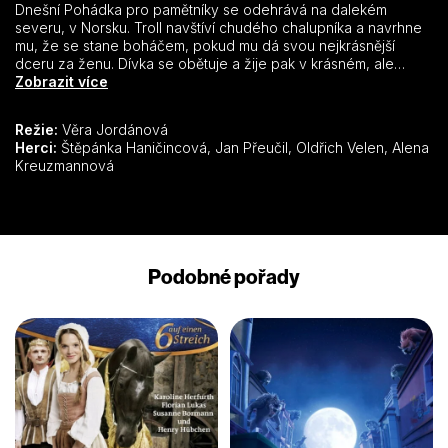
Dnešní Pohádka pro pamětníky se odehrává na dalekém
severu, v Norsku. Troll navštíví chudého chalupníka a navrhne
mu, že se stane boháčem, pokud mu dá svou nejkrásnější
dceru za ženu. Dívka se obětuje a žije pak v krásném, ale
prázdném zámku. Po čase se chce podívat domů, ale musí
Zobrazit více
trollovi slíbit, že neprozradí nic ze svého současného života.
Dívka slib poruší a navíc se na radu svého otce v noci podívá
Režie:
Věra Jordánová
na spícího trolla. Je to zakletý princ. Macecha ho zaklela,
Herci:
Štěpánka Haničincová, Jan Přeučil, Oldřich Velen, Alena
protože si nechtěl vzít zlou princeznu za ženu. Dívka ho mohla
Kreuzmannová
zachránit, ale porušila slib a zavinila, že princ zmizí. Nešťastná
dívka se vydává do světa, aby prince našla a vysvobodila…
Podobné pořady