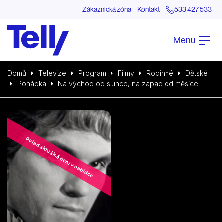
Zákaznická zóna
Kontakt
533 427 533
Menu
Domů
Televize
Program
Filmy
Rodinné
Dětské
Pohádka
Na východ od slunce, na západ od měsíce
Pořad aktuálně není v nabídce