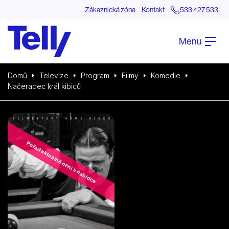
Zákaznická zóna
Kontakt
533 427 533
Menu
Domů
Televize
Program
Filmy
Komedie
Načeradec král kibiců
Pořad aktuálně není v nabídce