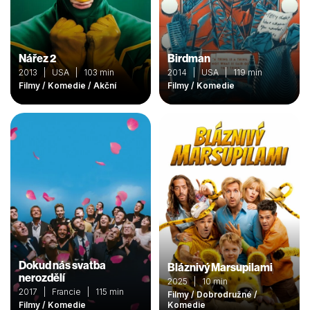
Nářez 2
Birdman
2013 | USA | 103 min
2014 | USA | 119 min
Filmy / Komedie / Akční
Filmy / Komedie
Dokud nás svatba
Bláznivý Marsupilami
nerozdělí
2025 | 10 min
2017 | Francie | 115 min
Filmy / Dobrodružné /
Filmy / Komedie
Komedie