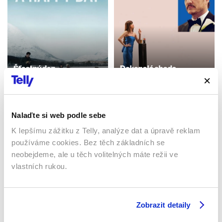
Šťastný den
Dokonalá shoda
2023 | Norsko | 113 min
2025 | 117 min
Filmy / Komedie / Drama
Filmy / Komedie / Drama
Nalaďte si web podle sebe
K lepšímu zážitku z Telly, analýze dat a úpravě reklam
Sledujte kdekoliv až na 6 zařízeních
používáme cookies. Bez těch základních se
neobejdeme, ale u těch volitelných máte režii ve
Sledovat internetovou televizi jde odkudkoliv
vlastních rukou.
po celé EU, a to až na 6 zařízeních.
Zobrazit detaily