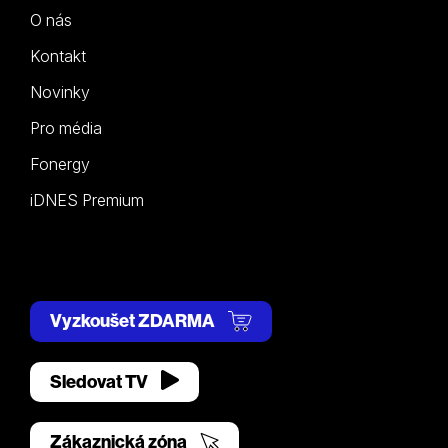
O nás
Kontakt
Novinky
Pro média
Fonergy
iDNES Premium
Vyzkoušet ZDARMA
Sledovat TV
Zákaznická zóna