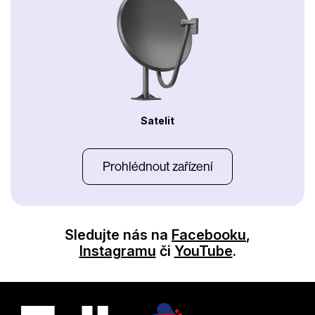
Satelit
Prohlédnout zařízení
Sledujte nás na
Facebooku
,
Instagramu
či
YouTube
.