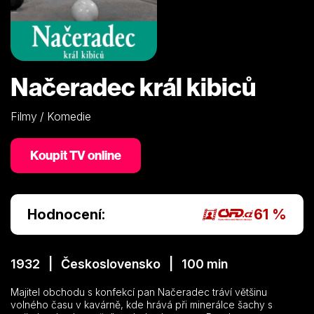
Načeradec král kibiců
Filmy / Komedie
Koupit TV online
Hodnocení:
61 %
1932 | Československo | 100 min
Majitel obchodu s konfekcí pan Načeradec tráví většinu
volného času v kavárně, kde hrává při minerálce šachy s