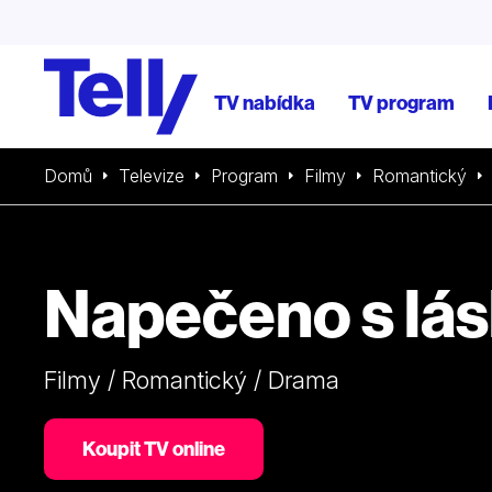
TV nabídka
TV program
Domů
Televize
Program
Filmy
Romantický
Napečeno s lá
Filmy / Romantický / Drama
Koupit TV online