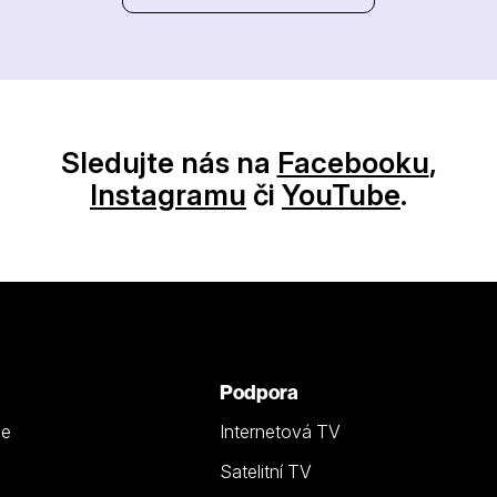
Sledujte nás na
Facebooku
,
Instagramu
či
YouTube
.
Podpora
ze
Internetová TV
Satelitní TV