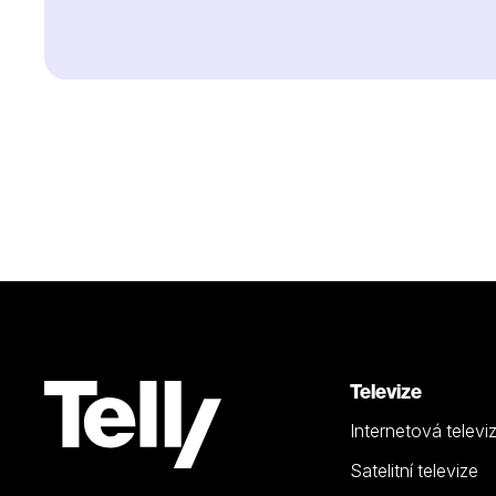
Televize
Internetová televi
Satelitní televize