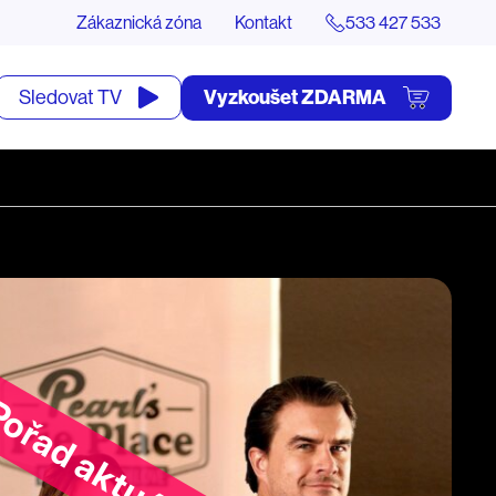
Zákaznická zóna
Kontakt
533 427 533
tevřít
Vyzkoušet ZDARMA
Sledovat TV
yhledávání