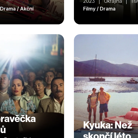
2023 | Ukrajina | 119
/ Drama / Akční
Filmy / Drama
ravěčka
Kyuka: Než
mů
skončí léto