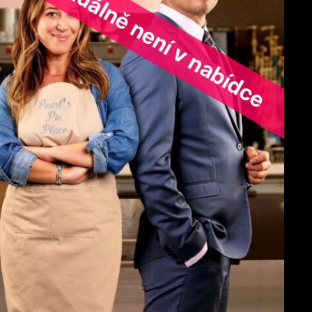
ořad aktuálně není v nabídce