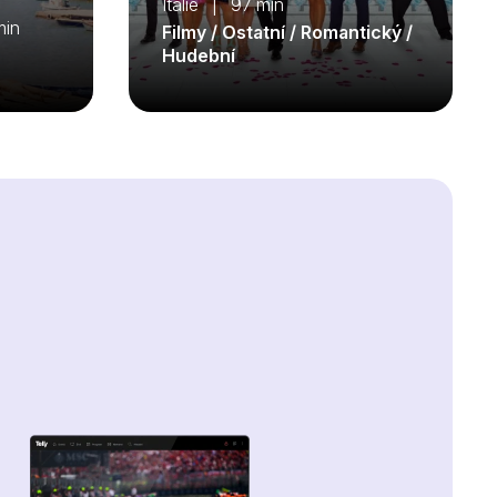
Itálie | 97 min
min
Filmy / Ostatní / Romantický /
Hudební