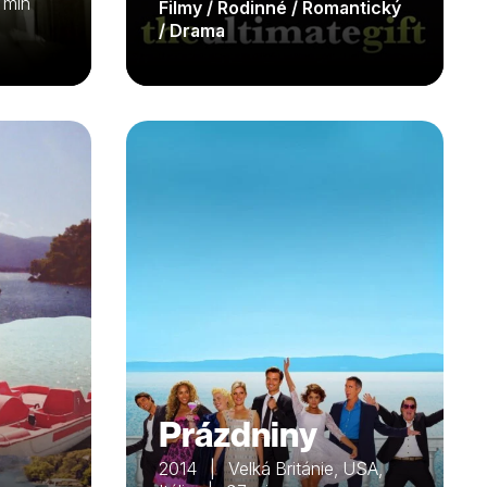
 min
Filmy / Rodinné / Romantický
/ Drama
Prázdniny
2014 | Velká Británie, USA,