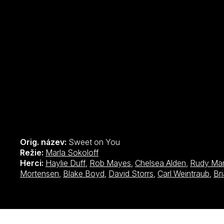
Orig. název:
Sweet on You
Režie:
Marla Sokoloff
Herci:
Haylie Duff
,
Rob Mayes
,
Chelsea Alden
,
Rudy Mar
Mortensen
,
Blake Boyd
,
David Storrs
,
Carl Weintraub
,
Br