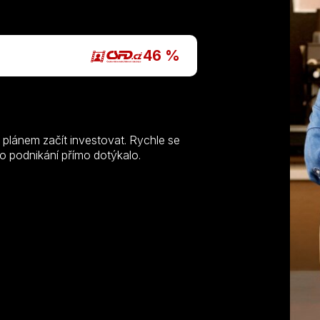
P
46 %
plánem začít investovat. Rychle se
ho podnikání přímo dotýkalo.