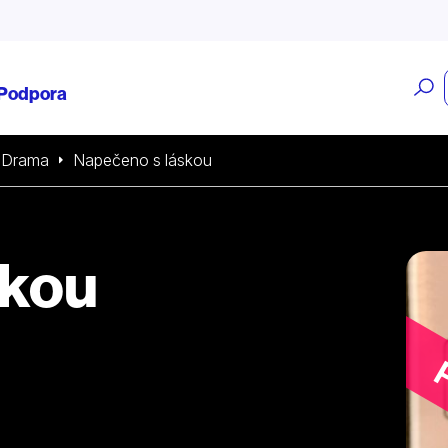
O
Podpora
v
Drama
Napečeno s láskou
skou