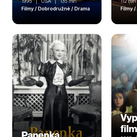
1995 | USA | 135 min
112 min
Filmy / Dobrodružné / Drama
Filmy 
Vyp
fil
Panenka