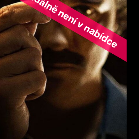
ořad aktuálně není v nabídce