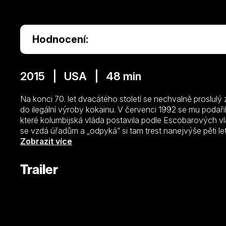
Hodnocení:
2015 | USA | 48 min
Na konci 70. let dvacátého století se nechvalně proslulý
do ilegální výroby kokainu. V červenci 1992 se mu podaři
které kolumbijská vláda postavila podle Escobarových 
se vzdá úřadům a „odpyká” si tam trest nanejvýše pěti le
Escobar stal legendárním drogovým baronem a narkoterori
Zobrazit více
je inspirovaný skutečností a odehrává se v krutém a ne
drogových gangů. Jeho hlavním hrdinou je Steve Murph
Trailer
amerického úřadu pro boj proti drogám, má za úkol dost
jeho kartel Medellín. Murphymu pomáhá agent Javier Peñ
do Kolumbie, zjišťují, že Escobar má mnohem závažnějš