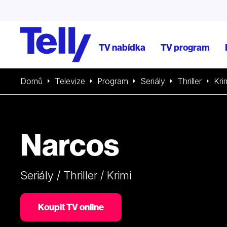
TV nabídka
TV program
Domů
Televize
Program
Seriály
Thriller
Kri
Narcos
Seriály / Thriller / Krimi
Koupit TV online