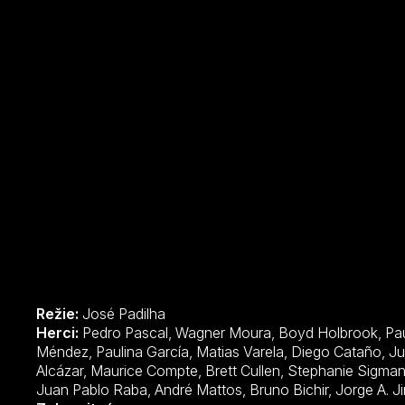
Režie:
José Padilha
Herci:
Pedro Pascal, Wagner Moura, Boyd Holbrook, Paulina Gaitan, Alberto Ammann, Raúl Méndez, Paulina García, Matias Varela, Diego Cataño, Julian Diaz, Joanna Christie, Damián Alcázar, Maurice Compte, Brett Cullen, Stephanie Sigman, Roberto Urbina, Ana de la Reguera, Juan Pablo Raba, André Mattos, Bruno Bichir, Jorge A. Jimenez, Luis Guzmán, Adria Arjona, Maruia Shelton, Gabriela de la Garza, Juan Riedinger, Richard T. Jones, Adan Canto, Julian Beltran, Salvador del Solar, Dylan Bruno, Manolo Cardona, Orlando Valenzuela, Cristina Umaña, Martina García, Eric Lange, Florencia Lozano, Patrick St. Esprit, Jose Restrepo, Luis Gnecco, Juan Pablo Shuk, Matthew Glave, Patricia Castañeda, Raymond Ablack, Rafael Cebrián, Jon-Michael Ecker, Mauricio Mejía, David Valencia,