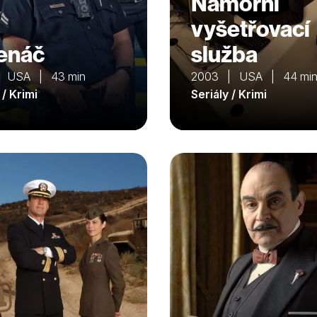
Námořní
vyšetřovací
enáč
služba
| USA | 43 min
2003 | USA | 44 mi
 / Krimi
Seriály / Krimi