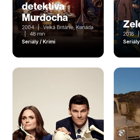
detektiva
Murdocha
Zel
2004 | Velká Británie, Kanada
| 48 min
2018 
Seriály / Krimi
Seriály