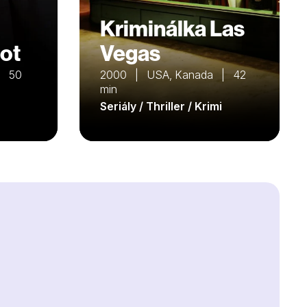
Kriminálka Las
rot
Vegas
| 50
2000 | USA, Kanada | 42
min
Seriály / Thriller / Krimi