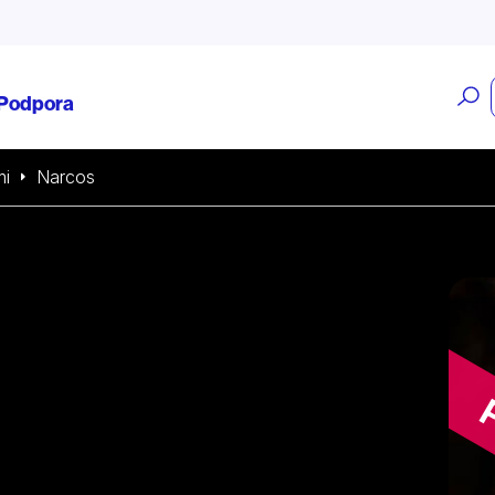
O
Podpora
v
mi
Narcos