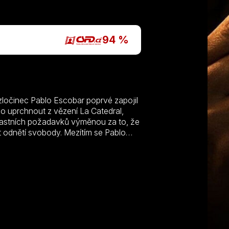
P
94 %
 zločinec Pablo Escobar poprvé zapojil
lo uprchnout z vězení La Catedral,
vlastních požadavků výměnou za to, že
t odnětí svobody. Mezítím se Pablo
stou. Drsný kriminální seriál Narcos
milosrdném světě kolumbisjkých
y (Boyd Holbrook). Agent DEA,
at Escobara (Wagner Moura) a zničit
a (Pedro Pascal), ale když oba dorazí
í problémy než nějakou DEA.