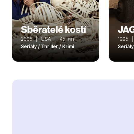
Sběratelé kostí
JA
2005 | USA | 45 min
1995 
Seriály / Thriller / Krimi
Seriály