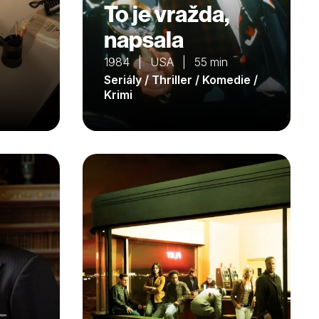
To je vražda,
napsala
1984 | USA | 55 min
n
Seriály / Thriller / Komedie /
Krimi