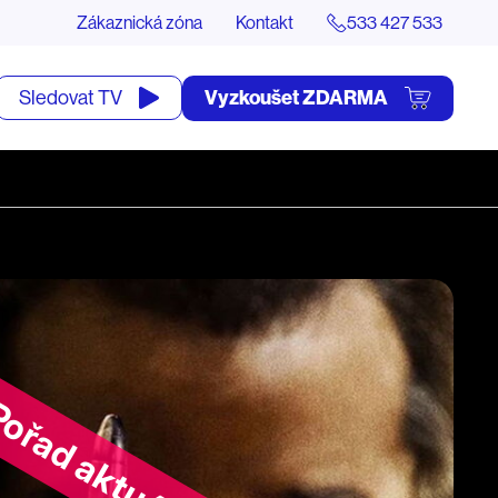
Zákaznická zóna
Kontakt
533 427 533
tevřít
Vyzkoušet ZDARMA
Sledovat TV
yhledávání