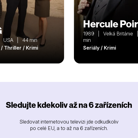
Hercule Poi
G
1989 | Velká Británie 
| USA | 44 min
min
 / Thriller / Krimi
Seriály / Krimi
Sledujte kdekoliv až na 6 zařízeních
Sledovat internetovou televizi jde odkudkoliv
po celé EU, a to až na 6 zařízeních.