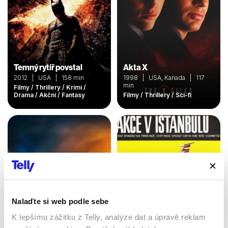
Temný rytíř povstal
Akta X
2012 | USA | 158 min
1998 | USA, Kanada | 117
min
Filmy / Thrillery / Krimi /
Drama / Akční / Fantasy
Filmy / Thrillery / Sci-fi
Nalaďte si web podle sebe
K lepšímu zážitku z Telly, analýze dat a úpravě reklam
Drtivý dopad