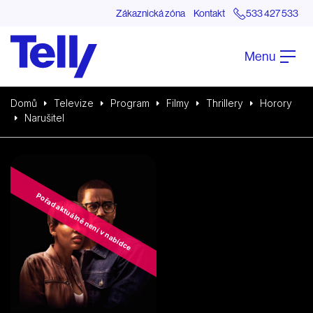
Zákaznická zóna
Kontakt
533 427 533
Menu
Domů
Televize
Program
Filmy
Thrillery
Horory
Narušitel
Pořad aktuálně není v nabídce