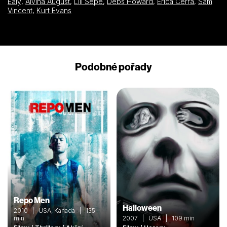
Ealy
,
Alvina August
,
Lili Sepe
,
Debs Howard
,
Erica Cerra
,
Sam
Vincent
,
Kurt Evans
Podobné pořady
Repo Men
Halloween
2010 | USA, Kanada | 135
min
2007 | USA | 109 min