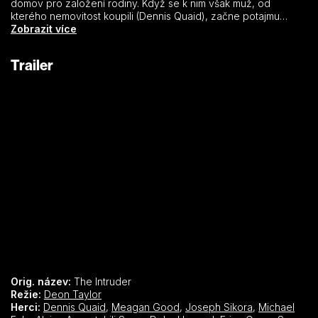
domov pro založení rodiny. Když se k nim však muž, od
kterého nemovitost koupili (Dennis Quaid), začne potajmu
vkrádat a narušovat jim život, pojmou podezření, že se za
Zobrazit více
rychlým prodejem skrývají temné úmysly.
Trailer
Orig. název:
The Intruder
Režie:
Deon Taylor
Herci:
Dennis Quaid
,
Meagan Good
,
Joseph Sikora
,
Michael