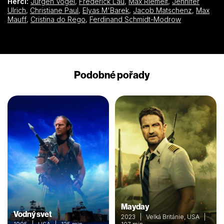
Herci:
Jürgen Vogel
,
Frederick Lau
,
Max Riemelt
,
Jennifer
Ulrich
,
Christiane Paul
,
Elyas M'Barek
,
Jacob Matschenz
,
Max
Mauff
,
Cristina do Rego
,
Ferdinand Schmidt-Modrow
Podobné pořady
Mayday
Vodný svet
2023 | Velká Británie, USA |