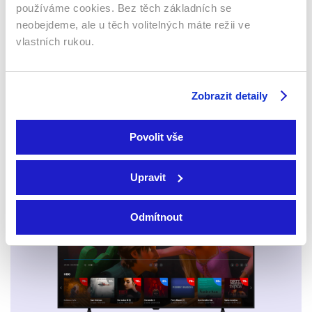
Lovec hlav
používáme cookies. Bez těch základních se
Kapitán Phillips
2022 | USA, Kanada | 114
neobejdeme, ale u těch volitelných máte režii ve
min
2013 | USA | 134 min
Filmy / Thrillery / Western /
Filmy / Thrillery / Ostatní /
vlastních rukou.
Akční
Drama / Životopisný
Zobrazit detaily
Sledujte kdekoliv až na 6 zařízeních
Povolit vše
Sledovat internetovou televizi jde odkudkoliv
po celé EU, a to až na 6 zařízeních.
Upravit
Odmítnout