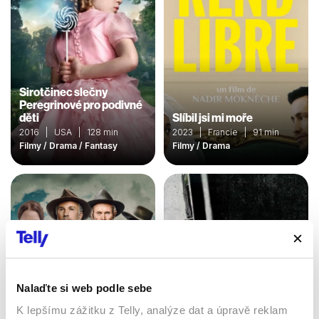
Sirotčinec slečny
Peregrinové pro podivné
děti
Slíbil jsi mi moře
2016 | USA | 128 min
2023 | Francie | 91 min
Filmy / Drama / Fantasy
Filmy / Drama
Nalaďte si web podle sebe
K lepšímu zážitku z Telly, analýze dat a úpravě reklam