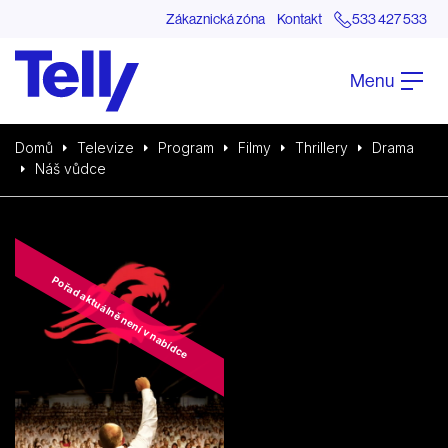
Zákaznická zóna
Kontakt
533 427 533
Menu
Domů
Televize
Program
Filmy
Thrillery
Drama
Náš vůdce
Pořad aktuálně není v nabídce