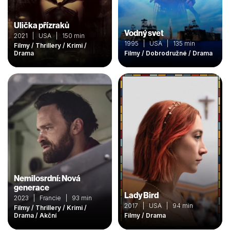
Ulička přízraků
Vodný svet
2021 | USA | 150 min
1995 | USA | 135 min
Filmy / Thrillery / Krimi /
Drama
Filmy / Dobrodružné / Drama
Nemilosrdní: Nová
generace
Lady Bird
2023 | Francie | 93 min
2017 | USA | 94 min
Filmy / Thrillery / Krimi /
Drama / Akční
Filmy / Drama