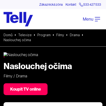
Zákaznická zóna
Kontakt
533 427 533
Menu
Domů
Televize
Program
Filmy
Drama
Naslouchej očima
Naslouchej očima
Pořad aktuálně není v nabídce
Filmy / Drama
Koupit TV online