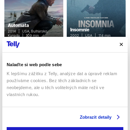
Automata
Insomnie
2014 | USA, Bulharsko,
Kanada | 109 min
2002 | USA | 114 min
Filmy / Thrillery / Sci-fi /
Filmy / Thrillery / Krimi /
Drama
Drama
Nalaďte si web podle sebe
Sledujte kdekoliv až na 6 zařízeních
K lepšímu zážitku z Telly, analýze dat a úpravě reklam
používáme cookies. Bez těch základních se
neobejdeme, ale u těch volitelných máte režii ve
Sledovat internetovou televizi jde odkudkoliv
po celé EU, a to až na 6 zařízeních.
vlastních rukou.
Zobrazit detaily