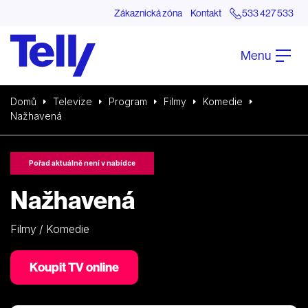
Zákaznická zóna
Kontakt
533 427 533
Menu
Domů
Televize
Program
Filmy
Komedie
Nažhavená
Pořad aktuálně není v nabídce
Nažhavená
Filmy / Komedie
Koupit TV online