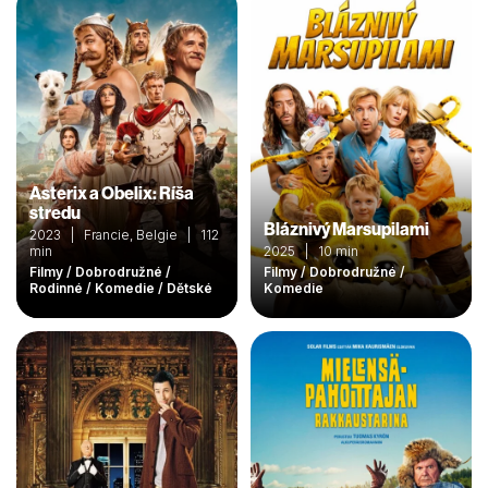
Asterix a Obelix: Ríša
stredu
Bláznivý Marsupilami
2023 | Francie, Belgie | 112
min
2025 | 10 min
Filmy / Dobrodružné /
Filmy / Dobrodružné /
Rodinné / Komedie / Dětské
Komedie