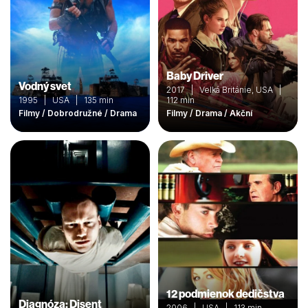
Baby Driver
Vodný svet
2017 | Velká Británie, USA |
1995 | USA | 135 min
112 min
Filmy / Dobrodružné / Drama
Filmy / Drama / Akční
12 podmienok dedičstva
Diagnóza: Disent
2006 | USA | 113 min