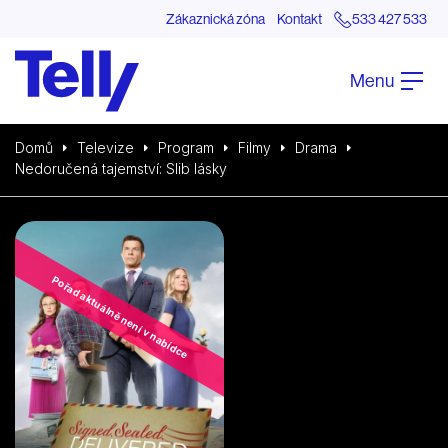
Zákaznická zóna
Kontakt
533 427 533
Menu
Domů
Televize
Program
Filmy
Drama
Nedoručená tajemství: Slib lásky
Pořad aktuálně není v nabídce