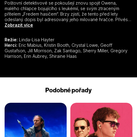
Poštovní detektivové se pokoušejí znovu spojit Owena,
malého chlapce bojujícího s leukémií, se svým ztraceným
přítelem „Fredem hasičem“. Brzy zjistí, že tento před lety
odeslaný dopis byl adresovaný jeho milované hračce. Přivést
Freda domů k nyní dospívajícímu Owenovi se stává důležitější
Zobrazit více
než kdy jindy. Mezitím, se čtveřice musí vypořádat i se svými
osobními problémy. Oliver, který je zasnoubený se Shane, se
Režie:
Linda-Lisa Hayter
musí naučit důvěřovat a vyřešit problémy spojené s jeho
Herci:
Eric Mabius, Kristin Booth, Crystal Lowe, Geoff
mládím a matčiným opuštěním rodiny. Zatímco novomanželé
Gustafson, Jill Morrison, Zak Santiago, Sherry Miller, Gregory
Norman a Rita musí čelit realitě a zvažovat možnosti o adopci
Harrison, Erin Aubrey, Shiraine Haas
dítěte.
Podobné pořady