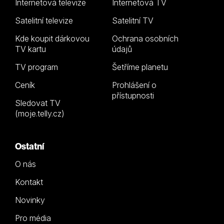
Internetová televize
Internetová TV
Satelitní televize
Satelitní TV
Kde koupit dárkovou
Ochrana osobních
TV kartu
údajů
TV program
Šetříme planetu
Ceník
Prohlášení o
přístupnosti
Sledovat TV
(moje.telly.cz)
Ostatní
O nás
Kontakt
Novinky
Pro média