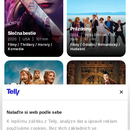
Prázdniny
Slečna bestie
2014 | Velká Británie, USA,
2020 | USA | 101 min
Itálie | 97 min
Filmy / Thrillery / Horory /
Filmy / Ostatní / Romantický /
Komedie
Hudební
Nalaďte si web podle sebe
Asterix a Obelix: Ríša
stredu
K lepšímu zážitku z Telly, analýze dat a úpravě reklam
2023 | Francie, Belgie | 112
používáme cookies. Bez těch základních se
Náhodný milionář