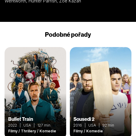
Wentworth, Hunter Parrish, Zoe Kazan
Podobné pořady
Bullet Train
Sousedi 2
2022 | USA | 127 min
2016 | USA | 92 min
Filmy / Thrillery / Komedie
Filmy / Komedie