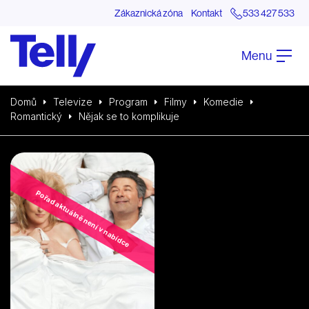
Zákaznická zóna
Kontakt
533 427 533
Menu
Domů
Televize
Program
Filmy
Komedie
Romantický
Nějak se to komplikuje
Pořad aktuálně není v nabídce