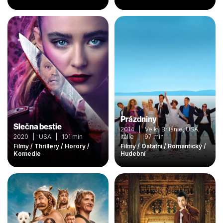
Prázdniny
Slečna bestie
2014 | Velká Británie, USA,
2020 | USA | 101 min
Itálie | 97 min
Filmy / Thrillery / Horory /
Filmy / Ostatní / Romantický /
Komedie
Hudební