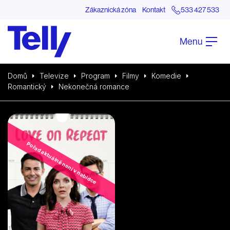
Zákaznická zóna
Kontakt
533 427 533
Menu
Domů
Televize
Program
Filmy
Komedie
Romantický
Nekonečná romance
Pořad aktuálně není v nabídce