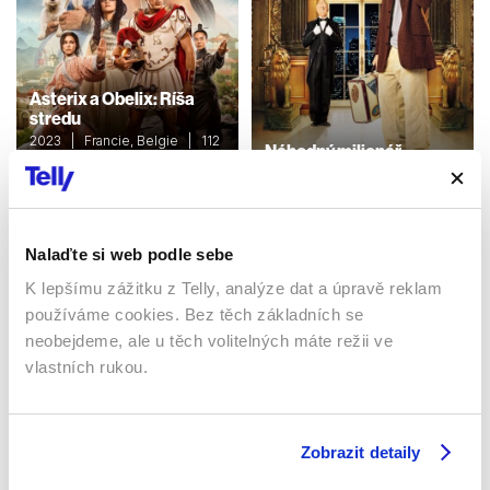
Asterix a Obelix: Ríša
stredu
2023 | Francie, Belgie | 112
Náhodný milionář
min
2002 | USA | 96 min
Filmy / Dobrodružné /
Rodinné / Komedie / Dětské
Filmy / Komedie
Nalaďte si web podle sebe
K lepšímu zážitku z Telly, analýze dat a úpravě reklam
Sledujte kdekoliv až na 6 zařízeních
používáme cookies. Bez těch základních se
neobejdeme, ale u těch volitelných máte režii ve
Sledovat internetovou televizi jde odkudkoliv
vlastních rukou.
po celé EU, a to až na 6 zařízeních.
Zobrazit detaily