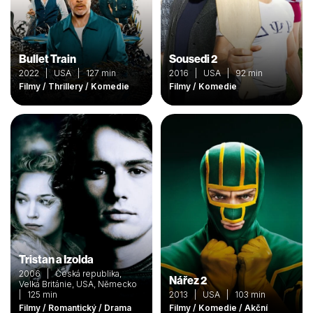
Bullet Train
Sousedi 2
2022 | USA | 127 min
2016 | USA | 92 min
Filmy / Thrillery / Komedie
Filmy / Komedie
Tristan a Izolda
2006 | Česká republika,
Nářez 2
Velká Británie, USA, Německo
| 125 min
2013 | USA | 103 min
Filmy / Romantický / Drama
Filmy / Komedie / Akční