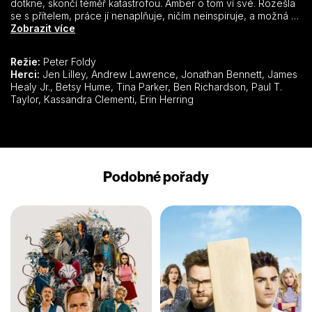
dotkne, skončí téměř katastrofou. Amber o tom ví své. Rozešla
se s přítelem, práce jí nenaplňuje, ničím neinspiruje, a možná i
o ni přijde. A další den se děje to samé, až zjistí, že se ocitla v
Zobrazit více
jakési časové smyčce. Jak se z ní dostat ven? Musí začít
zvažovat každý krok, který udělá a hodně se nad vším
Režie:
Peter Foldy
zamyslet, aby konala správně.
Herci:
Jen Lilley, Andrew Lawrence, Jonathan Bennett, James
Healy Jr., Betsy Hume, Tina Parker, Ben Richardson, Paul T.
Taylor, Kassandra Clementi, Erin Herring
Podobné pořady