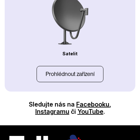
Satelit
Prohlédnout zařízení
Sledujte nás na
Facebooku
,
Instagramu
či
YouTube
.