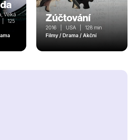
lda
, Velká
Zúčtování
 | 125
2016 | USA | 128 min
rama
Filmy / Drama / Akční