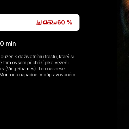
P
60 %
0 min
zen k doživotnímu trestu, který si
 tam ovšem přichází jako vězeň i
ers (Ving Rhames). Ten nesnese
 a Monroea napadne. V připravovaném
 a svoboda.