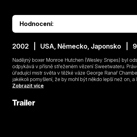
Hodnocení:
2002 | USA, Německo, Japonsko | 9
Nadějný boxer Monroe Hutchen (Wesley Snipes) byl odsou
odpykává v přísně střeženém vězení Sweetwateru. Právě
úřadující mistr světa v těžké váze George Ranař Chamb
jakékoli pomyšlení, že by mohl být někdo lepší než on,
zápase půjde o hodně. Zvlášť, když jsou v sázce i peněz
Zobrazit více
Trailer