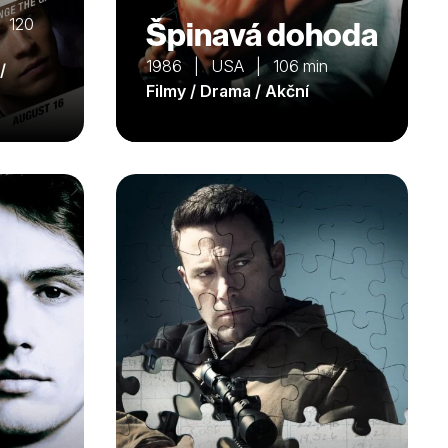
| 120
Špinavá dohoda
1986 | USA | 106 min
/
Filmy / Drama / Akční