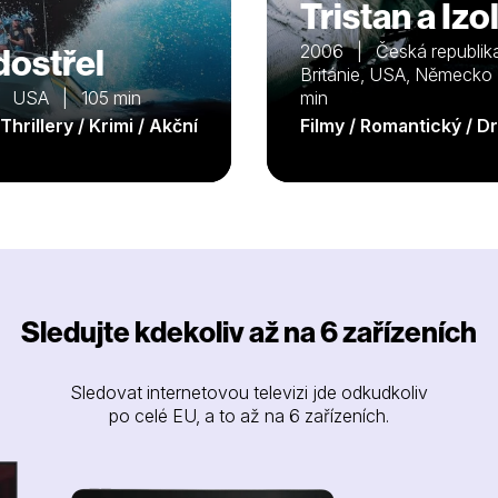
Tristan a Izo
dostřel
2006 | Česká republika
Británie, USA, Německo
| USA | 105 min
min
 Thrillery / Krimi / Akční
Filmy / Romantický / D
Sledujte kdekoliv až na 6 zařízeních
Sledovat internetovou televizi jde odkudkoliv
po celé EU, a to až na 6 zařízeních.