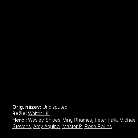
Orig. název:
Undisputed
Režie:
Walter Hill
Herci:
Wesley Snipes
,
Ving Rhames
,
Peter Falk
,
Michael
Stevens
,
Amy Aquino
,
Master P
,
Rose Rollins