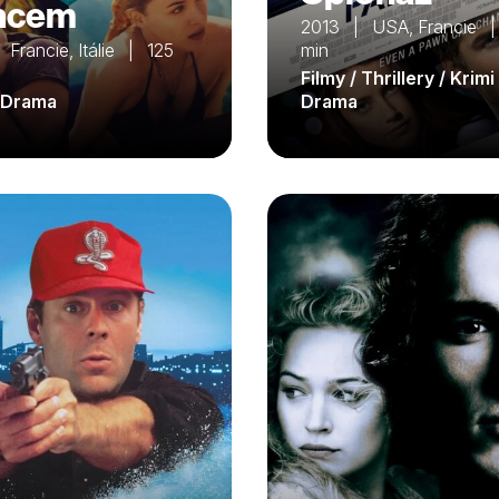
ncem
2013 | USA, Francie 
Francie, Itálie | 125
min
Filmy / Thrillery / Krimi 
/ Drama
Drama