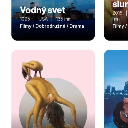
slu
Vodný svet
2015 | 
1995 | USA | 135 min
min
Filmy / Dobrodružné / Drama
Filmy 