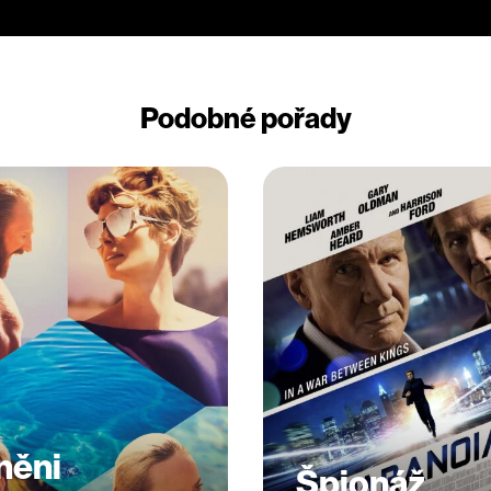
Podobné pořady
něni
Špionáž