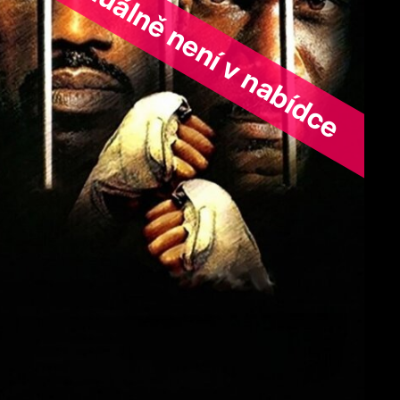
ořad aktuálně není v nabídce