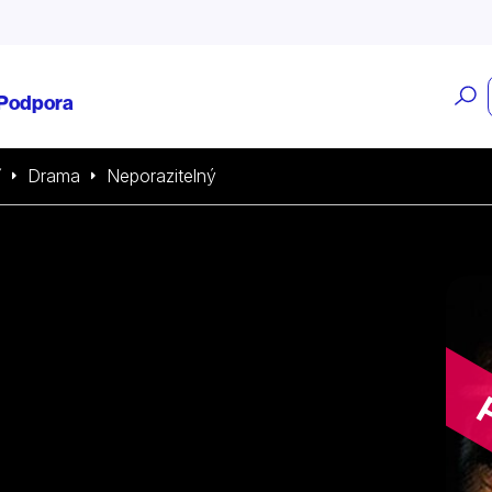
O
Podpora
v
í
Drama
Neporazitelný