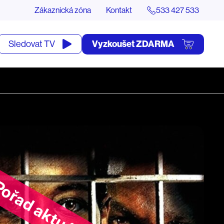
Zákaznická zóna
Kontakt
533 427 533
tevřít
Vyzkoušet ZDARMA
Sledovat TV
yhledávání