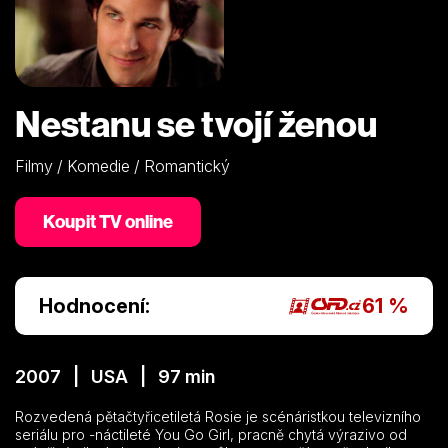
Nestanu se tvojí ženou
Filmy / Komedie / Romantický
Koupit TV online
Hodnocení:
61 %
2007 | USA | 97 min
Rozvedená pětačtyřicetiletá Rosie je scénáristkou televizního
seriálu pro -náctileté You Go Girl, pracně chytá výrazivo od