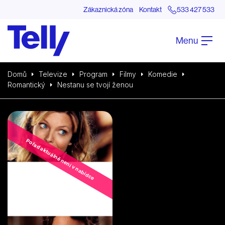
Zákaznická zóna
Kontakt
533 427 533
Menu
Domů
Televize
Program
Filmy
Komedie
Romantický
Nestanu se tvojí ženou
Pořad aktuálně není v nabídce