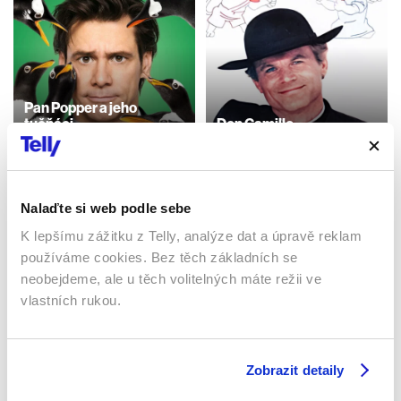
Pan Popper a jeho
tučňáci
Don Camillo
2011 | USA | 90 min
1983 | Itálie | 126 min
Filmy / Komedie
Filmy / Komedie
Nalaďte si web podle sebe
K lepšímu zážitku z Telly, analýze dat a úpravě reklam
Sledujte kdekoliv až na 6 zařízeních
používáme cookies. Bez těch základních se
neobejdeme, ale u těch volitelných máte režii ve
Sledovat internetovou televizi jde odkudkoliv
vlastních rukou.
po celé EU, a to až na 6 zařízeních.
Zobrazit detaily