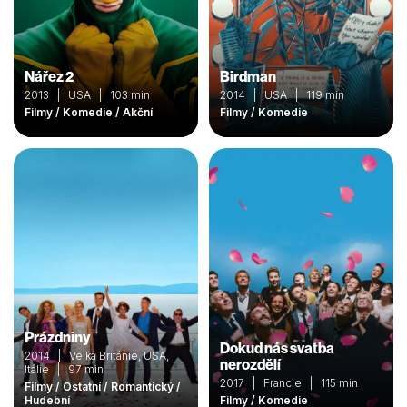
Nářez 2
Birdman
2013 | USA | 103 min
2014 | USA | 119 min
Filmy / Komedie / Akční
Filmy / Komedie
Prázdniny
Dokud nás svatba
2014 | Velká Británie, USA,
nerozdělí
Itálie | 97 min
2017 | Francie | 115 min
Filmy / Ostatní / Romantický /
Hudební
Filmy / Komedie