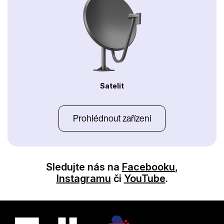
Satelit
Prohlédnout zařízení
Sledujte nás na
Facebooku
,
Instagramu
či
YouTube
.