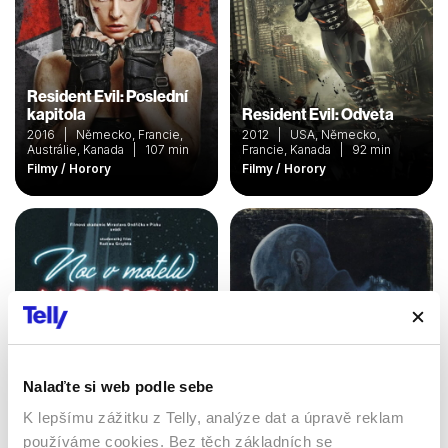
Resident Evil: Poslední
kapitola
Resident Evil: Odveta
2016 | Německo, Francie,
2012 | USA, Německo,
Austrálie, Kanada | 107 min
Francie, Kanada | 92 min
Filmy / Horory
Filmy / Horory
Nalaďte si web podle sebe
K lepšímu zážitku z Telly, analýze dat a úpravě reklam
Noc v motelu Marion
30 dní dlouhá noc
používáme cookies. Bez těch základních se