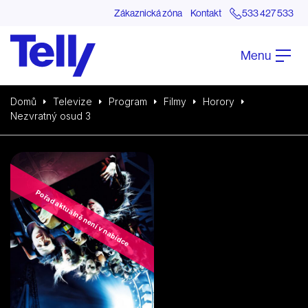
Zákaznická zóna
Kontakt
533 427 533
Menu
Domů
Televize
Program
Filmy
Horory
Nezvratný osud 3
Pořad aktuálně není v nabídce