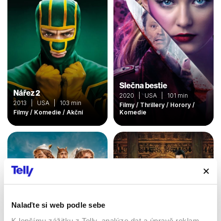
Slečna bestie
Nářez 2
2020 | USA | 101 min
2013 | USA | 103 min
Filmy / Thrillery / Horory /
Filmy / Komedie / Akční
Komedie
Nalaďte si web podle sebe
K lepšímu zážitku z Telly, analýze dat a úpravě reklam