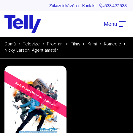
Zákaznická zóna
Kontakt
533 427 533
Menu
Domů
Televize
Program
Filmy
Krimi
Komedie
Nicky Larson: Agent amatér
Pořad aktuálně není v nabídce