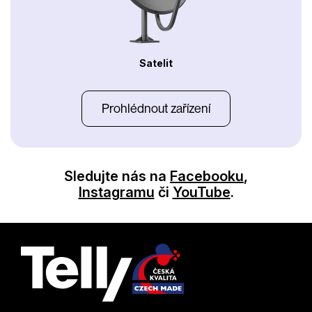
Satelit
Prohlédnout zařízení
Sledujte nás na
Facebooku
,
Instagramu
či
YouTube
.