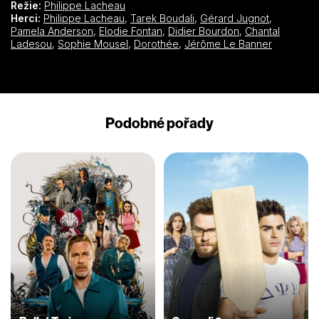
Režie:
Philippe Lacheau
Herci:
Philippe Lacheau
,
Tarek Boudali
,
Gérard Jugnot
,
Pamela Anderson
,
Elodie Fontan
,
Didier Bourdon
,
Chantal
Ladesou
,
Sophie Mousel
,
Dorothée
,
Jérôme Le Banner
Podobné pořady