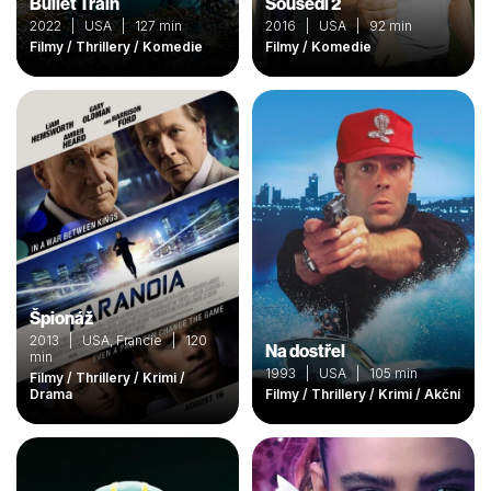
Bullet Train
Sousedi 2
2022 | USA | 127 min
2016 | USA | 92 min
Filmy / Thrillery / Komedie
Filmy / Komedie
Špionáž
2013 | USA, Francie | 120
Na dostřel
min
1993 | USA | 105 min
Filmy / Thrillery / Krimi /
Drama
Filmy / Thrillery / Krimi / Akční