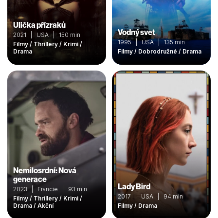
Ulička přízraků
Vodný svet
2021 | USA | 150 min
1995 | USA | 135 min
Filmy / Thrillery / Krimi /
Drama
Filmy / Dobrodružné / Drama
Nemilosrdní: Nová
generace
Lady Bird
2023 | Francie | 93 min
2017 | USA | 94 min
Filmy / Thrillery / Krimi /
Drama / Akční
Filmy / Drama