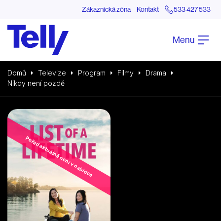
Zákaznická zóna
Kontakt
533 427 533
Menu
Domů
Televize
Program
Filmy
Drama
Nikdy není pozdě
Pořad aktuálně není v nabídce