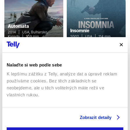
Automata
Insomnie
2014 | USA, Bulharsko,
Kanada | 109 min
2002 | USA | 114 min
Filmy / Thrillery / Sci-fi /
Filmy / Thrillery / Krimi /
Drama
Drama
Nalaďte si web podle sebe
Sledujte kdekoliv až na 6 zařízeních
K lepšímu zážitku z Telly, analýze dat a úpravě reklam
používáme cookies. Bez těch základních se
neobejdeme, ale u těch volitelných máte režii ve
Sledovat internetovou televizi jde odkudkoliv
po celé EU, a to až na 6 zařízeních.
vlastních rukou.
Zobrazit detaily