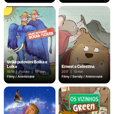
Velké putování Bolka a
Lolka
Ernest a Celestína
1978 | Polsko | 101 min
2017 | 13 min
Filmy / Animované
Filmy / Seriály / Animované