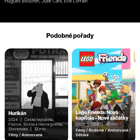
Hugues Boucher, Julie Carli, Eve Lorrain
Podobné pořady
Lego Friends: Nová
Hurikán
kapitola – Nové začátky
2024 | Česká republika,
Francie, Bosna a Hercegovina,
2023 | USA | 45 min
Slovensko | 13 min
Filmy / Rodinné / Animované /
Filmy / Animované
Dětské