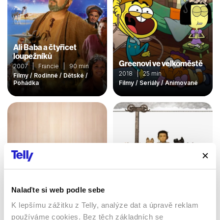
Ali Baba a čtyřicet
loupežníků
Greenovi ve velkoměstě
2007 | Francie | 90 min
2018 | 25 min
Filmy / Rodinné / Dětské /
Pohádka
Filmy / Seriály / Animované
Nalaďte si web podle sebe
K lepšímu zážitku z Telly, analýze dat a úpravě reklam
Psí ostrov
používáme cookies. Bez těch základních se
Alvin a Chipmunkové