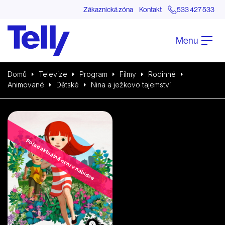
Zákaznická zóna
Kontakt
533 427 533
Menu
Domů
Televize
Program
Filmy
Rodinné
Animované
Dětské
Nina a ježkovo tajemství
Pořad aktuálně není v nabídce