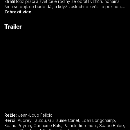
Ztratil totiž práci a svět celé rodiny se obrátil vzhůru nohama.
Nina se bojí, co bude dál, a když zaslechne zvěsti o pokladu,
který je ukryt kdesi ve staré tatínkově továrně, rozhodne se se
Zobrazit více
svým nejlepším kamarádem Mehdim podniknout odvážnou akci.
Chtějí poklad najít a rozdělit peníze mezi otce a jeho kolegy.
Trailer
Bláznivé dobrodružství začíná…
Režie:
Jean-Loup Felicioli
Herci:
Audrey Tautou, Guillaume Canet, Loan Longchamp,
Keanu Peyran, Guillaume Bats, Patrick Ridremont, Saabo Balde,