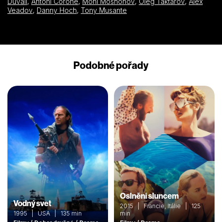
Duvall
,
Antoni Corone
,
Moni Moshonov
,
Oleg Taktarov
,
Alex
Veadov
,
Danny Hoch
,
Tony Musante
Podobné pořady
Oslněni sluncem
Vodný svet
2015 | Francie, Itálie | 125
1995 | USA | 135 min
min