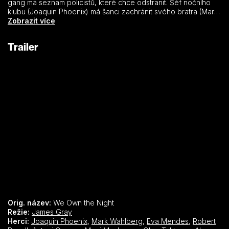
gang má seznam policistů, které chce odstranit. Šéf nočního
klubu (Joaquin Phoenix) má šanci zachránit svého bratra (Mark
Wahlberg) a otce (Robert Duvall), kteří jsou další na řadě.
Zobrazit více
Hvězdné obsazení doplňuje Eva Mendes. Film byl uveden v
soutěžní sekci MFF Cannes 2007.
Trailer
Orig. název:
We Own the Night
Režie:
James Gray
Herci:
Joaquin Phoenix
,
Mark Wahlberg
,
Eva Mendes
,
Robert