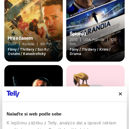
Špionáž
Hra s časem
2013 | USA, Francie | 120
2007 | Kanada | 86 min
min
Filmy / Thrillery / Sci-fi /
Filmy / Thrillery / Krimi /
Ostatní / Katastrofický
Drama
Nalaďte si web podle sebe
K lepšímu zážitku z Telly, analýze dat a úpravě reklam