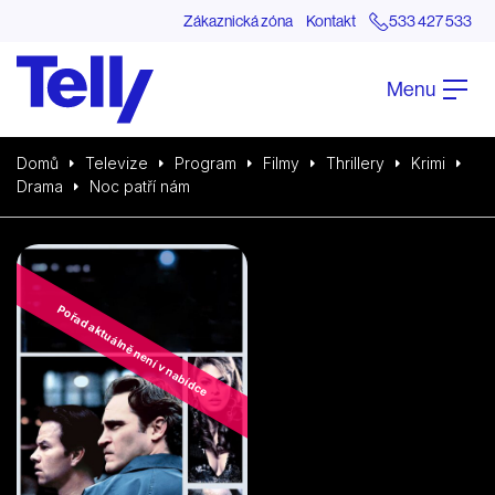
Zákaznická zóna
Kontakt
533 427 533
Menu
Domů
Televize
Program
Filmy
Thrillery
Krimi
Drama
Noc patří nám
Pořad aktuálně není v nabídce