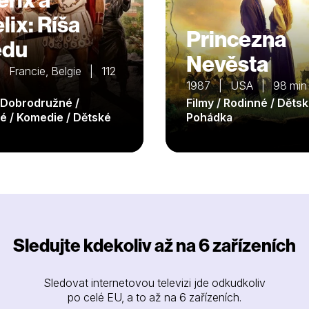
lix: Ríša
Princezna
edu
Nevěsta
 Francie, Belgie | 112
1987 | USA | 98 min
/ Dobrodružné /
Filmy / Rodinné / Dětsk
é / Komedie / Dětské
Pohádka
Sledujte kdekoliv až na 6 zařízeních
Sledovat internetovou televizi jde odkudkoliv
po celé EU, a to až na 6 zařízeních.