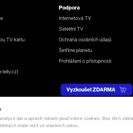
Podpora
ze
Internetová TV
Satelitní TV
ou TV kartu
Ochrana osobních údajů
Šetříme planetu
Prohlášení o přístupnosti
telly.cz)
Vyzkoušet ZDARMA
e
 | Všechna práva vyhrazena. |
Nastavení cookies
, analýze dat a úpravě reklam používáme cookies. Bez těch zákl
itelných máte režii ve vlastních rukou.