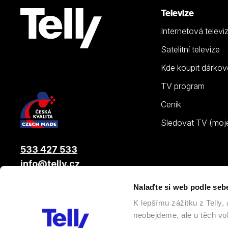
Televize
Internetová televi
Satelitní televize
Kde koupit dárkov
TV program
Ceník
Sledovat TV (moje.
533 427 533
info@telly.cz
Nalaďte si web podle seb
© 2026 |
Telly s.r.o.
, člen skupiny LAMA ENERGY GROUP
K lepšímu zážitku z Telly
neobejdeme, ale u těch vol