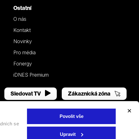
Ostatní
O nás
Kontakt
Novinky
Pro média
Fonergy
iDNES Premium
Sledovat TV
Zákaznická zóna
Povolit vše
adních se
Facebook
YouTube
Instagram
Upravit