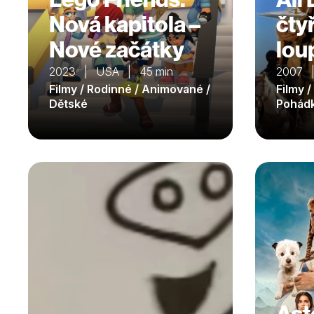
Nová kapitola –
čty
Nové začátky
lou
2023 | USA | 45 min
2007 |
Filmy / Rodinné / Animované /
Filmy /
Dětské
Pohád
Ast