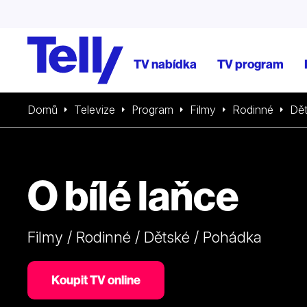
TV nabídka
TV program
Domů
Televize
Program
Filmy
Rodinné
Dě
O bílé laňce
Filmy / Rodinné / Dětské / Pohádka
Koupit TV online