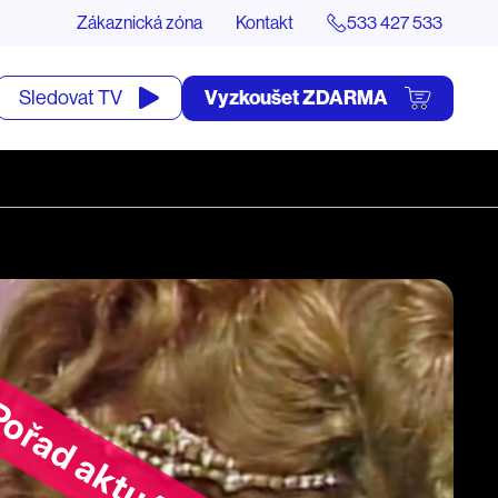
Zákaznická zóna
Kontakt
533 427 533
tevřít
Vyzkoušet ZDARMA
Sledovat TV
yhledávání