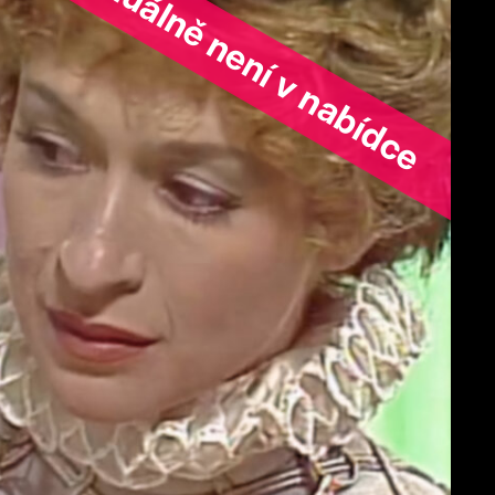
ořad aktuálně není v nabídce