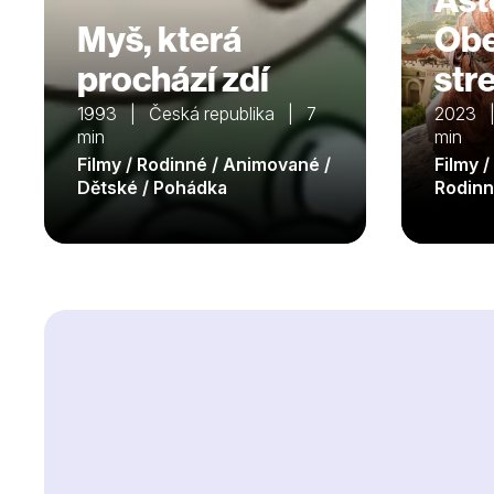
Myš, která
Obe
prochází zdí
str
1993 | Česká republika | 7
2023 |
min
min
Filmy / Rodinné / Animované /
Filmy 
Dětské / Pohádka
Rodinn