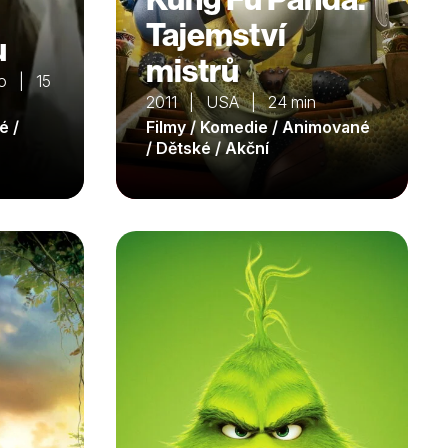
Tajemství
u
mistrů
o | 15
2011 | USA | 24 min
é /
Filmy / Komedie / Animované
/ Dětské / Akční