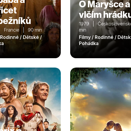
O Maryšce a
řicet
vlčím hrádk
pežníků
1979 | Československ
 Francie | 90 min
min
 Rodinné / Dětské /
Filmy / Rodinné / Dětsk
ka
Pohádka
erix a