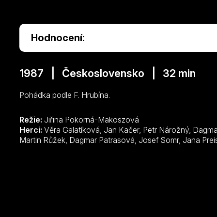
Hodnocení:
1987 | Československo | 32 min
Pohádka podle F. Hrubína.
Režie:
Jiřina Pokorná-Makoszová
Herci:
Věra Galatíková, Jan Kačer, Petr Nárožný, Dagmar Havlová, Ondřej Havelka, Filip Renč,
Martin Růžek, Dagmar Patrasová, Josef