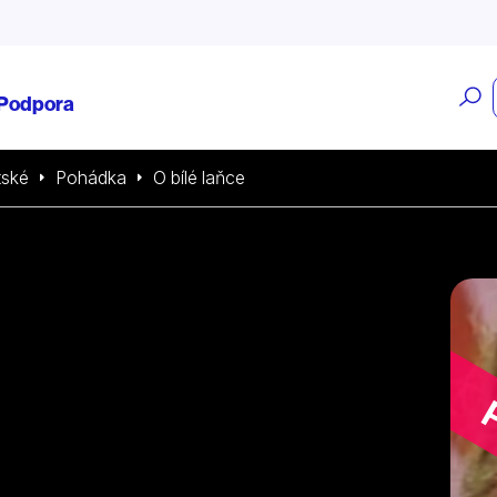
O
Podpora
v
tské
Pohádka
O bílé laňce