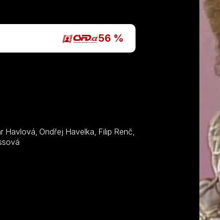
P
56 %
 Somr, Jana Preissová