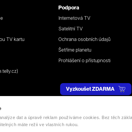
Podpora
ze
Internetová TV
Satelitní TV
ou TV kartu
Ochrana osobních údajů
Šetříme planetu
Prohlášení o přístupnosti
telly.cz)
Vyzkoušet ZDARMA
e
 | Všechna práva vyhrazena. |
Nastavení cookies
, analýze dat a úpravě reklam používáme cookies. Bez těch zákl
itelných máte režii ve vlastních rukou.