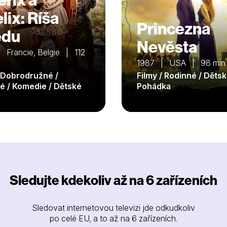
lix: Ríša
Princezna
edu
Nevěsta
 Francie, Belgie | 112
1987 | USA | 98 min
/ Dobrodružné /
Filmy / Rodinné / Dětsk
é / Komedie / Dětské
Pohádka
Sledujte kdekoliv až na 6 zařízeních
Sledovat internetovou televizi jde odkudkoliv
po celé EU, a to až na 6 zařízeních.