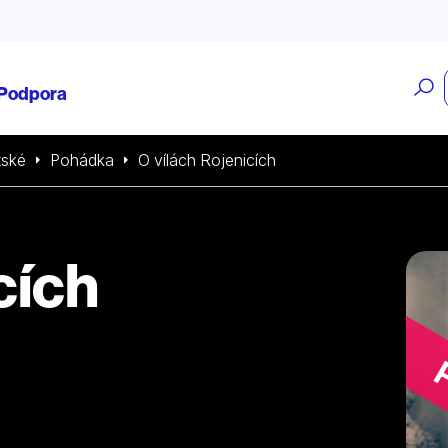
O
Podpora
v
tské
Pohádka
O vílách Rojenicích
cích