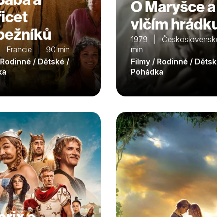
O Maryšce a
řicet
vlčím hrádk
pežníků
1979 | Československ
 Francie | 90 min
min
 Rodinné / Dětské /
Filmy / Rodinné / Dětsk
ka
Pohádka
erix a