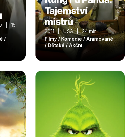
Tajemství
u
mistrů
o | 15
2011 | USA | 24 min
é /
Filmy / Komedie / Animované
/ Dětské / Akční