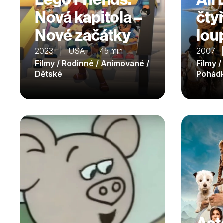
Nová kapitola –
čty
Nové začátky
lou
2023 | USA | 45 min
2007 |
Filmy / Rodinné / Animované /
Filmy /
Dětské
Pohád
Ast