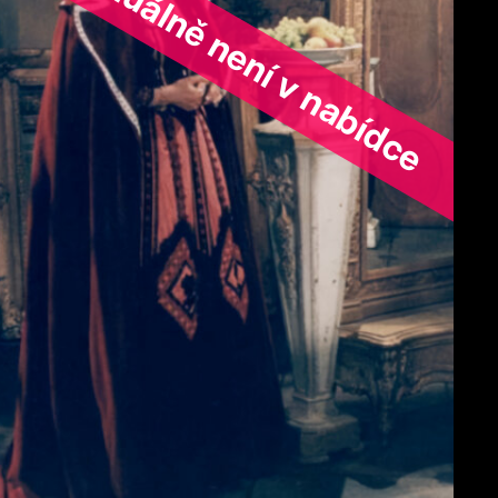
ořad aktuálně není v nabídce