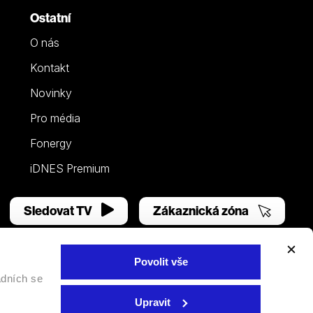
Ostatní
O nás
Kontakt
Novinky
Pro média
Fonergy
iDNES Premium
Sledovat TV
Zákaznická zóna
Povolit vše
adních se
Facebook
YouTube
Instagram
Upravit