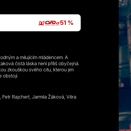
P
51 %
hodným a milujícím mládencem. A
aková čistá láska není příliš obyčejná.
ou zkouškou svého citu, kterou jim
 obstojí.