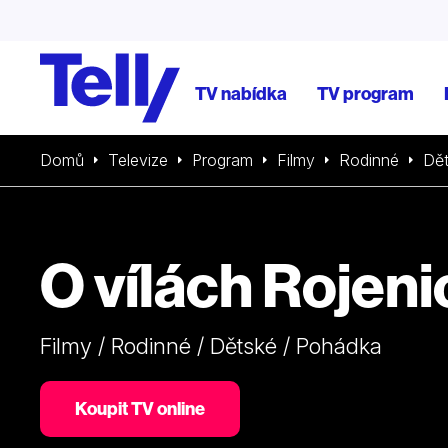
TV nabídka
TV program
Domů
Televize
Program
Filmy
Rodinné
Dě
O vílách Rojeni
Filmy / Rodinné / Dětské / Pohádka
Koupit TV online