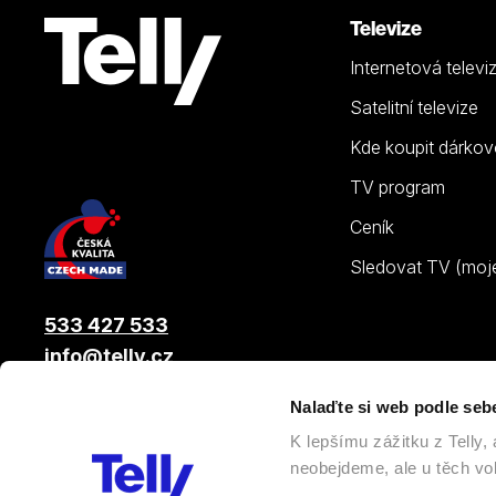
Televize
Internetová televi
Satelitní televize
Kde koupit dárkov
TV program
Ceník
Sledovat TV (moje.
533 427 533
info@telly.cz
Nalaďte si web podle seb
© 2026 |
Telly s.r.o.
, člen skupiny LAMA ENERGY GROUP
K lepšímu zážitku z Telly
neobejdeme, ale u těch vol