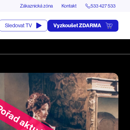
Zákaznická zóna
Kontakt
533 427 533
tevřít
Vyzkoušet ZDARMA
Sledovat TV
yhledávání