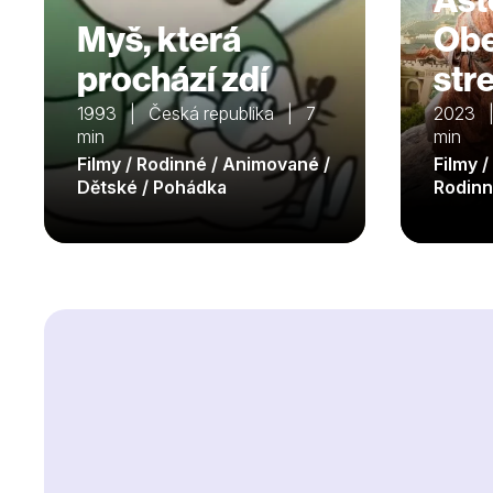
Myš, která
Obe
prochází zdí
str
1993 | Česká republika | 7
2023 |
min
min
Filmy / Rodinné / Animované /
Filmy 
Dětské / Pohádka
Rodinn