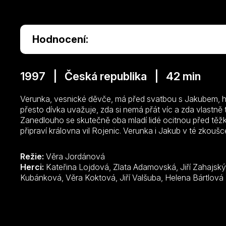
Hodnocení:
1997 | Česká republika | 42 min
Verunka, vesnické děvče, má před svatbou s Jakubem, 
přesto dívka uvažuje, zda si nemá přát víc a zda vlastně t
Zanedlouho se skutečně oba mladí lidé ocitnou před těžk
připraví královna vil Rojenic. Verunka i Jakub v té zkoušce
Režie:
Věra Jordánová
Herci:
Kateřina Lojdová, Zlata Adamovská, Jiří Zahajský, Petr Rajchert, Jarmila Žáková, Věra
Kubánková, Věra Koktová, Jiří Valšuba, Helena Bártlová