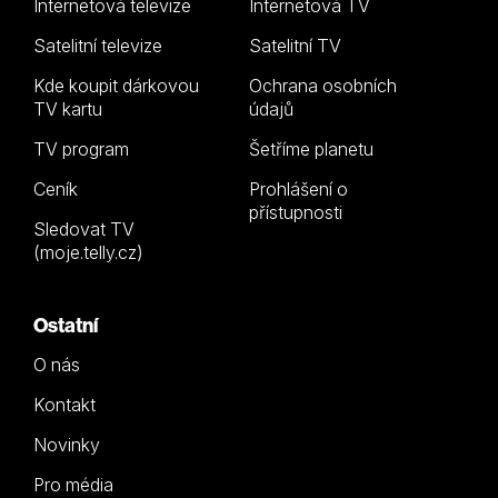
Internetová televize
Internetová TV
Satelitní televize
Satelitní TV
Kde koupit dárkovou
Ochrana osobních
TV kartu
údajů
TV program
Šetříme planetu
Ceník
Prohlášení o
přístupnosti
Sledovat TV
(moje.telly.cz)
Ostatní
O nás
Kontakt
Novinky
Pro média