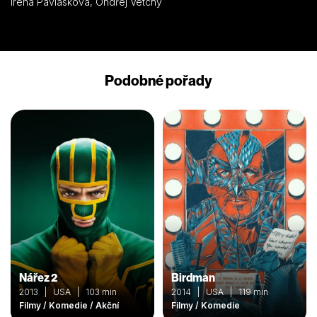
Irena Pavlásková, Ondřej Vetchý
Podobné pořady
Nářez 2
Birdman
2013 | USA | 103 min
2014 | USA | 119 min
Filmy / Komedie / Akční
Filmy / Komedie