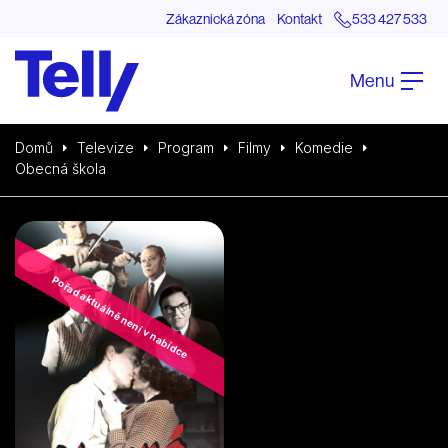
Zákaznická zóna
Kontakt
533 427 533
Menu
Domů
Televize
Program
Filmy
Komedie
Obecná škola
Pořad aktuálně není v nabídce