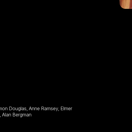
Bernstein, Hoke Howell, Don 'Red' Barry, William Challee, Alan Bergman