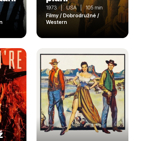
n
1973 | USA | 105 min
Filmy / Dobrodružné /
n
Western
ž