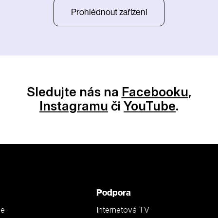
Prohlédnout zařízení
Sledujte nás na
Facebooku
,
Instagramu
či
YouTube
.
Podpora
ze
Internetová TV