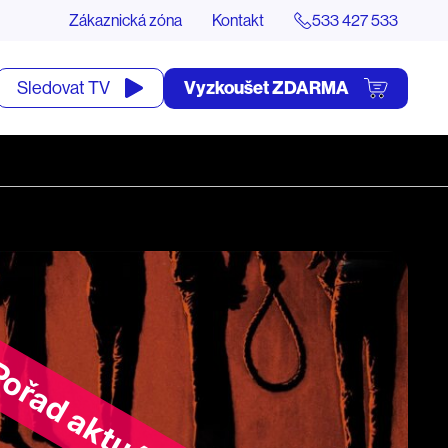
Zákaznická zóna
Kontakt
533 427 533
tevřít
Vyzkoušet ZDARMA
Sledovat TV
yhledávání