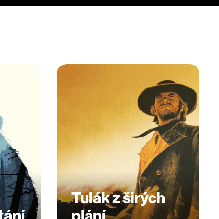
Tulák z širých
tání
plání