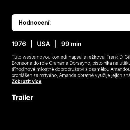
Hodnocení:
1976 | USA | 99 min
Tuto westernovou komedii napsal a režíroval Frank D. Gilr
Bronsona do role Grahama Dorseyho, pistolníka na útěku
tříhodinové milostné dobrodružství s osamělou Amandou (
prohlášen za mrtvého, Amanda obratně využije jejich z
psanci celou legendu. Z Dorseyho se brzy stane ikona, 
Zobrazit více
laciných románech. Představte si ale Amandinu rozmrzelost
zdravý a hlavně hodně naštvaný tím, že je proti své vůli
Trailer
A Dorseymu nakonec nezbude ani jeho vlastní identita. 
vykreslení postav a spoustě černého humoru nebyl sníme
kasovním trhákem, ovšem současný divák si na něm je
avšak nedoceněné lahůdce.