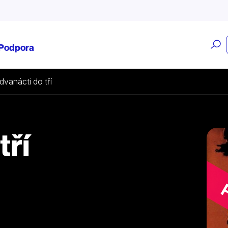
O
Podpora
v
dvanácti do tří
tří