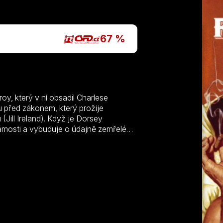
P
67 %
oy, který v ní obsadil Charlese
 před zákonem, který prožije
Jill Ireland). Když je Dorsey
námosti a vybuduje o údajně zemřelém
opěvovaná v písních, povídačkách a
, když se její hrdina objeví živý,
 součástí jejího soukromého podnikání.
Díky zesměšňování násilí ve prospěch
k Od dvanácti do tří ve své době
dnoznačně pochutná jako na zábavné,