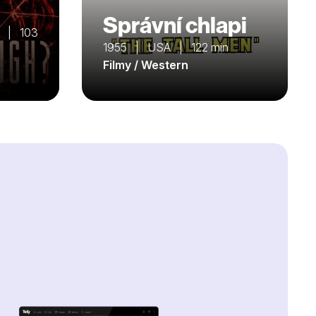
Správní chlapi
o | 103
1955 | USA | 122 min
Filmy / Western