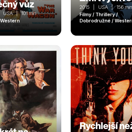
ečný vůz
2015 | USA | 156 mi
 USA | 101 min
Filmy / Thrillery /
/ Western
Dobrodružné / Wester
Rychlejší ne
krát na