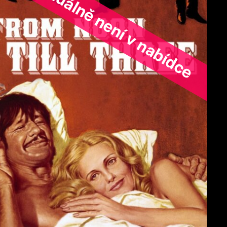
ořad aktuálně není v nabídce