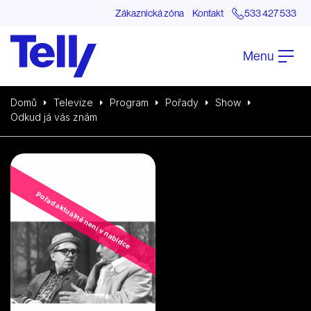
Zákaznická zóna
Kontakt
533 427 533
Menu
Domů
Televize
Program
Pořady
Show
Odkud já vás znám
Pořad aktuálně není v nabídce