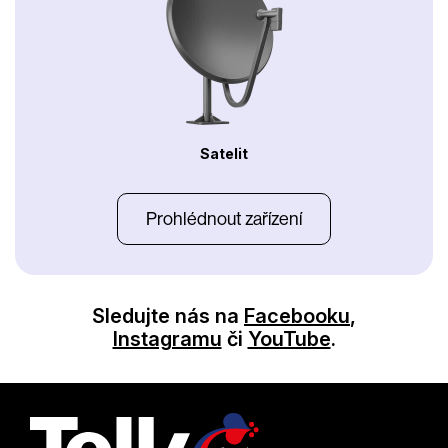
Satelit
Prohlédnout zařízení
Sledujte nás na
Facebooku
,
Instagramu
či
YouTube
.