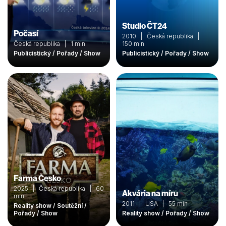
Studio ČT24
Počasí
2010 | Česká republika |
Česká republika | 1 min
150 min
Publicistický / Pořady / Show
Publicistický / Pořady / Show
Farma Česko
2025 | Česká republika | 60
Akvária na míru
min
2011 | USA | 55 min
Reality show / Soutěžní /
Pořady / Show
Reality show / Pořady / Show