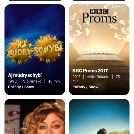
BBC Proms 2017
Aj múdry schybí
2017 | Velká Británie | 75
1998 | Slovensko | 40 min
min
Pořady / Show
Pořady / Show