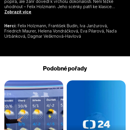
popírá, ale žánr dovedl k vrcholu dokonalosti. Není těžké
uhodnout – Felix Holzmann. Jeho scénky patří ke klasice
televizní zábavy. Můžete si opět připomenout jeho humor, který
Zobrazit více
pobaví, jak říká Marek Eben, „dělníky, rolníky i pracující
inteligenci“.
Herci:
Felix Holzmann, František Budín, Iva Janžurová,
Friedrich Maurer, Helena Vondráčková, Eva Pilarová, Naďa
Urbánková, Dagmar Veškrnová-Havlová
Podobné pořady