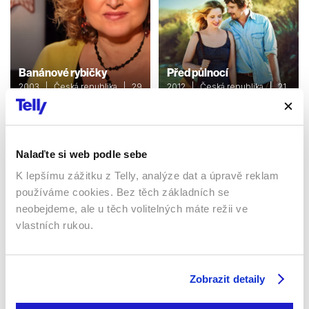
Banánové rybičky
Před půlnocí
2003 | Česká republika | 29
2012 | Česká republika | 21
min
min
Pořady / Talk show / Show
Pořady / Talk show / Show
Nalaďte si web podle sebe
Sledujte kdekoliv až na 6 zařízeních
K lepšímu zážitku z Telly, analýze dat a úpravě reklam
používáme cookies. Bez těch základních se
neobejdeme, ale u těch volitelných máte režii ve
Sledovat internetovou televizi jde odkudkoliv
po celé EU, a to až na 6 zařízeních.
vlastních rukou.
Zobrazit detaily