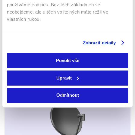
Webový prohlížeč
používáme cookies. Bez těch základních se
neobejdeme, ale u těch volitelných máte režii ve
vlastních rukou.
Zobrazit detaily
Xbox app
Povolit vše
Upravit
Odmítnout
Apple TV aplikace
Set-top boxy Arris