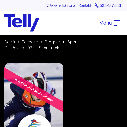
Zákaznická zóna
Kontakt
533 427 533
Menu
Domů
Televize
Program
Sport
OH Peking 2022 – Short track
Pořad aktuálně není v nabídce