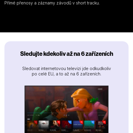
Přímé přenosy a záznamy závodů v short tracku.
Sledujte kdekoliv až na 6 zařízeních
Sledovat internetovou televizi jde odkudkoliv
po celé EU, a to až na 6 zařízeních.