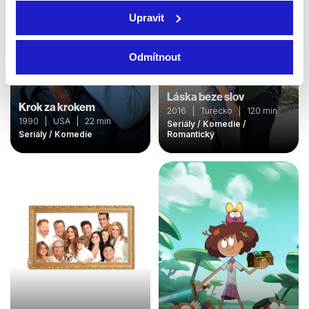
Upravit
Odmítnout
Láska beze slov
Krok za krokem
2016 | Turecko | 120 min
1990 | USA | 22 min
Seriály / Komedie /
Seriály / Komedie
Romantický