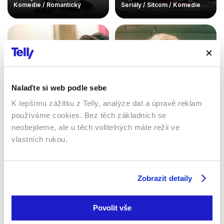
Komedie / Romantický
Seriály / Sitcom / Komedie
Nalaďte si web podle sebe
K lepšímu zážitku z Telly, analýze dat a úpravě reklam
používáme cookies. Bez těch základních se
neobejdeme, ale u těch volitelných máte režii ve
To je vražda, napsala
vlastních rukou.
Láska, rozum, pomsta
1984 | USA | 55 min
2021 | Turecko | 103 min
Seriály / Thriller / Komedie /
Seriály / Komedie
Krimi
Zobrazit detaily
Povolit vše