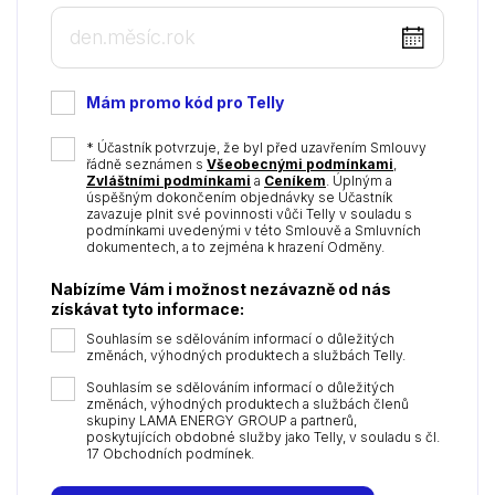
DD
dot
MM
Mám promo kód pro Telly
dot
YYYY
*
* Účastník potvrzuje, že byl před uzavřením Smlouvy
řádně seznámen s
Všeobecnými podmínkami
,
Zvláštními podmínkami
a
Ceníkem
. Úplným a
úspěšným dokončením objednávky se Účastník
zavazuje plnit své povinnosti vůči Telly v souladu s
podmínkami uvedenými v této Smlouvě a Smluvních
dokumentech, a to zejména k hrazení Odměny.
Nabízíme Vám i možnost nezávazně od nás
získávat tyto informace:
Souhlasím se sdělováním informací o důležitých
změnách, výhodných produktech a službách Telly.
Souhlasím se sdělováním informací o důležitých
změnách, výhodných produktech a službách členů
skupiny LAMA ENERGY GROUP a partnerů,
poskytujících obdobné služby jako Telly, v souladu s čl.
17 Obchodních podmínek.