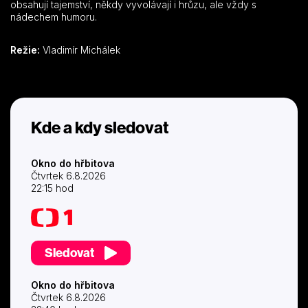
obsahují tajemství, někdy vyvolávají i hrůzu, ale vždy s
nádechem humoru.
Režie:
Vladimír Michálek
Kde a kdy sledovat
Okno do hřbitova
Čtvrtek 6.8.2026
22:15 hod
Sledovat
Okno do hřbitova
Čtvrtek 6.8.2026