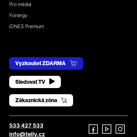
Pro média
Fonergy
iDNES Premium
Vyzkoušet ZDARMA
Sledovat TV
Zákaznická zóna
533 427 533
info@telly.cz
Facebook
YouTube
Instagram