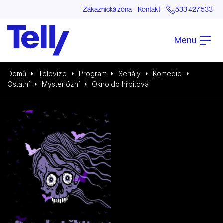
Zákaznická zóna
Kontakt
533 427 533
Menu
Domů
Televize
Program
Seriály
Komedie
Ostatní
Mysteriózní
Okno do hřbitova