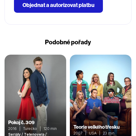
Objednat a autorizovat platbu
Podobné pořady
Pokoj č. 309
Teorie velkého třesku
2016 | Turecko | 120 min
2007 | USA | 23 min
Seriály / Telenovela /