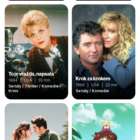
To je vražda, napsala
Krok za krokem
1984 | USA | 55 min
1990 | USA | 22 min
Seriály / Thriller / Komedie /
Krimi
Seriály / Komedie