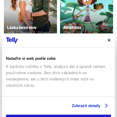
Láska beze slov
Amphibia
2016 | Turecko | 120 min
2019 | USA | 22 min
Seriály / Komedie /
Seriály / Rodinný / Animovaný
Romantický
/ Dětský / Komedie
Nalaďte si web podle sebe
Sledujte kdekoliv až na 6 zařízeních
K lepšímu zážitku z Telly, analýze dat a úpravě reklam
používáme cookies. Bez těch základních se
neobejdeme, ale u těch volitelných máte režii ve
Sledovat internetovou televizi jde odkudkoliv
po celé EU, a to až na 6 zařízeních.
vlastních rukou.
Zobrazit detaily