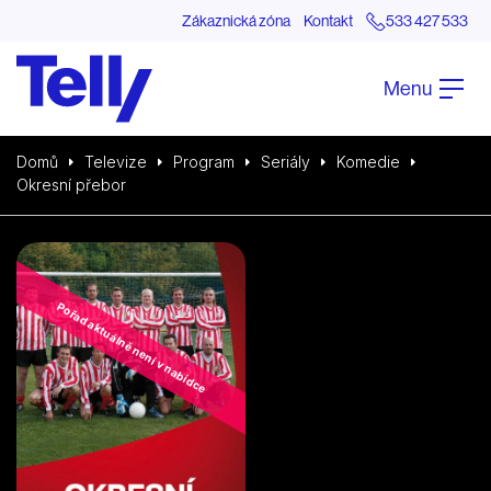
Zákaznická zóna
Kontakt
533 427 533
Menu
Domů
Televize
Program
Seriály
Komedie
Okresní přebor
Pořad aktuálně není v nabídce