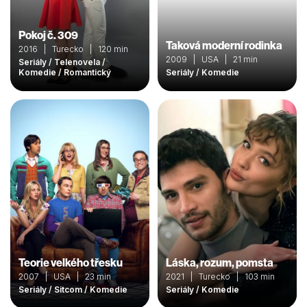
Pokoj č. 309
Taková moderní rodinka
2016 | Turecko | 120 min
2009 | USA | 21 min
Seriály / Telenovela /
Komedie / Romantický
Seriály / Komedie
Teorie velkého třesku
Láska, rozum, pomsta
2007 | USA | 23 min
2021 | Turecko | 103 min
Seriály / Sitcom / Komedie
Seriály / Komedie