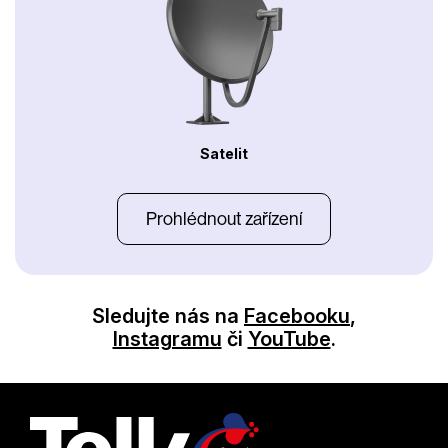
Satelit
Prohlédnout zařízení
Sledujte nás na
Facebooku
,
Instagramu
či
YouTube
.