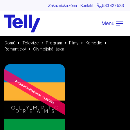
Zákaznická zóna
Kontakt
533 427 533
Menu
Domů
Televize
Program
Filmy
Komedie
Romantický
Olympijská láska
Pořad aktuálně není v nabídce