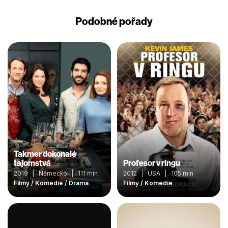
Podobné pořady
Takmer dokonalé
tajomstvá
Profesor v ringu
2019 | Německo | 111 min
2012 | USA | 105 min
Filmy / Komedie / Drama
Filmy / Komedie