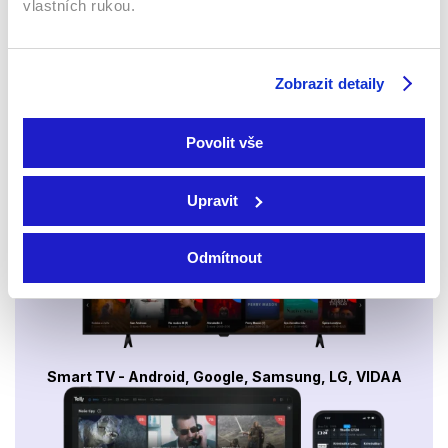
vlastních rukou.
Sledujte kdekoliv až na 6 zařízeních
Zobrazit detaily
Sledovat internetovou televizi jde odkudkoliv
po celé EU, a to až na 6 zařízeních.
Povolit vše
Upravit
Odmítnout
Smart TV - Android, Google, Samsung, LG, VIDAA