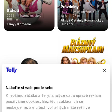
Prázdniny
S chutí
2014 | Velká Británie, USA,
2024 | Estonsko, Litva |
Itálie | 97 min
108 min
Filmy / Ostatní / Romantický /
Filmy / Komedie
Hudební
Nalaďte si web podle sebe
Bláznivý Marsupilami
Lhář, lhář
2025 | 10 min
K lepšímu zážitku z Telly, analýze dat a úpravě reklam
1997 | USA | 83 min
Filmy / Dobrodružné /
používáme cookies. Bez těch základních se
Filmy / Komedie
Komedie
neobejdeme, ale u těch volitelných máte režii ve