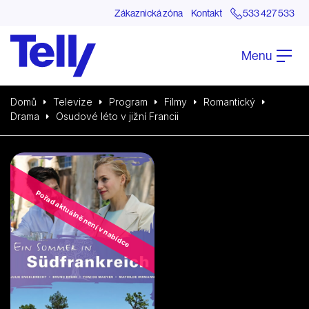
Zákaznická zóna
Kontakt
533 427 533
Menu
Domů
Televize
Program
Filmy
Romantický
Drama
Osudové léto v jižní Francii
Pořad aktuálně není v nabídce