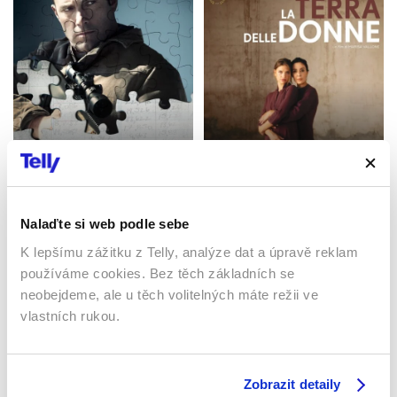
Zúčtování
Země žen
2016 | USA | 128 min
2023 | Itálie | 104 min
Filmy / Drama / Akční
Filmy / Drama
Nalaďte si web podle sebe
K lepšímu zážitku z Telly, analýze dat a úpravě reklam
používáme cookies. Bez těch základních se
Sledujte kdekoliv až na 6 zařízeních
neobejdeme, ale u těch volitelných máte režii ve
vlastních rukou.
Sledovat internetovou televizi jde odkudkoliv
po celé EU, a to až na 6 zařízeních.
Zobrazit detaily