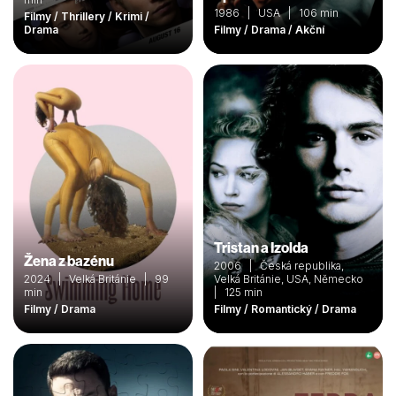
1986 | USA | 106 min
Filmy / Thrillery / Krimi /
Drama
Filmy / Drama / Akční
Tristan a Izolda
Žena z bazénu
2006 | Česká republika,
2024 | Velká Británie | 99
Velká Británie, USA, Německo
min
| 125 min
Filmy / Drama
Filmy / Romantický / Drama