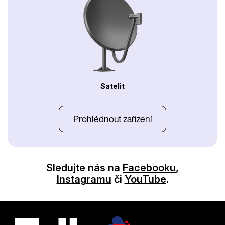
Satelit
Prohlédnout zařízení
Sledujte nás na
Facebooku
,
Instagramu
či
YouTube
.