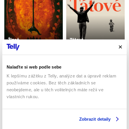
Žízeň
Tátové
2015 | USA | 87 min
2025 | Španělsko | 88 min
Filmy / Thrillery / Akční
Filmy / Komedie
Nalaďte si web podle sebe
K lepšímu zážitku z Telly, analýze dat a úpravě reklam
Sledujte kdekoliv až na 6 zařízeních
používáme cookies. Bez těch základních se
neobejdeme, ale u těch volitelných máte režii ve
Sledovat internetovou televizi jde odkudkoliv
vlastních rukou.
po celé EU, a to až na 6 zařízeních.
Zobrazit detaily