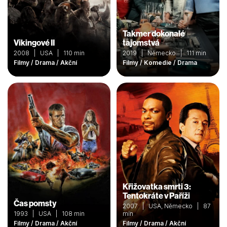
Takmer dokonalé
Vikingové II
tajomstvá
2008 | USA | 110 min
2019 | Německo | 111 min
Filmy / Drama / Akční
Filmy / Komedie / Drama
Křižovatka smrti 3:
Tentokráte v Paříži
Čas pomsty
2007 | USA, Německo | 87
1993 | USA | 108 min
min
Filmy / Drama / Akční
Filmy / Drama / Akční