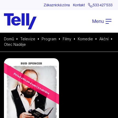
Zákaznická zóna
Kontakt
533 427 533
Menu
Domů
Televize
Program
Filmy
Komedie
Akční
Otec Naděje
Pořad aktuálně není v nabídce