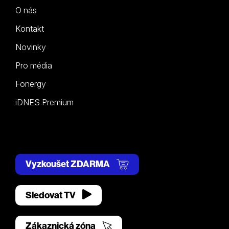
O nás
Kontakt
Novinky
Pro média
Fonergy
iDNES Premium
Vyzkoušet ZDARMA
Sledovat TV
Zákaznická zóna