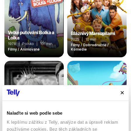
Velké putování Bolka a
Bláznivý Marsupilami
Lolka
2025 | 10 min
1978 | Polsko | 101 min
Filmy / Dobrodružné /
Filmy / Animované
Komedie
Nalaďte si web podle sebe
O princezně ve věži
K lepšímu zážitku z Telly, analýze dat a úpravě reklam
1970 | Československo |
používáme cookies. Bez těch základních se
Superčíči