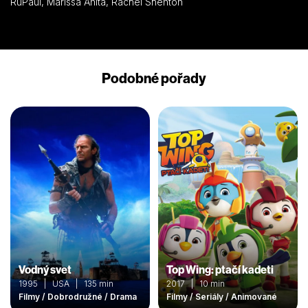
RuPaul, Marissa Anita, Rachel Shenton
Podobné pořady
Vodný svet
Top Wing: ptačí kadeti
1995 | USA | 135 min
2017 | 10 min
Filmy / Dobrodružné / Drama
Filmy / Seriály / Animované