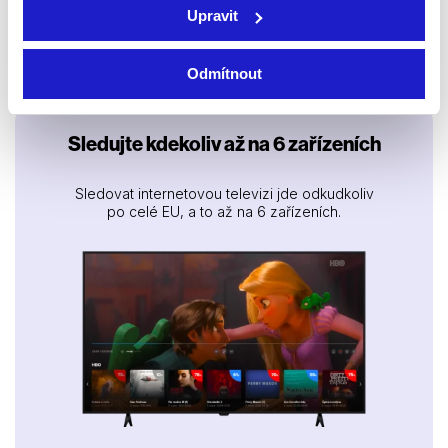
Na dostřel
2006 | USA, Německo |
Upravit
1993 | USA | 105 min
134 min
Filmy / Thrillery / Krimi / Akční
Filmy / Thrillery / Akční
Odmítnout
Sledujte kdekoliv až na 6 zařízeních
Sledovat internetovou televizi jde odkudkoliv
po celé EU, a to až na 6 zařízeních.