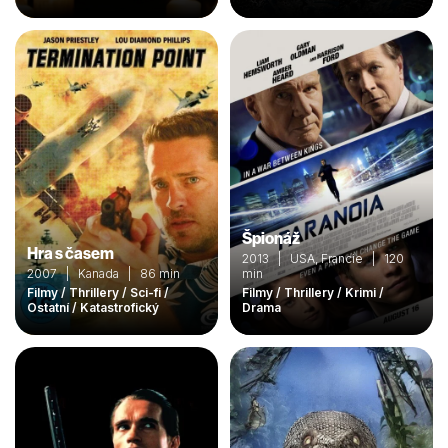
Špionáž
Hra s časem
2013 | USA, Francie | 120
2007 | Kanada | 86 min
min
Filmy / Thrillery / Sci-fi /
Filmy / Thrillery / Krimi /
Ostatní / Katastrofický
Drama