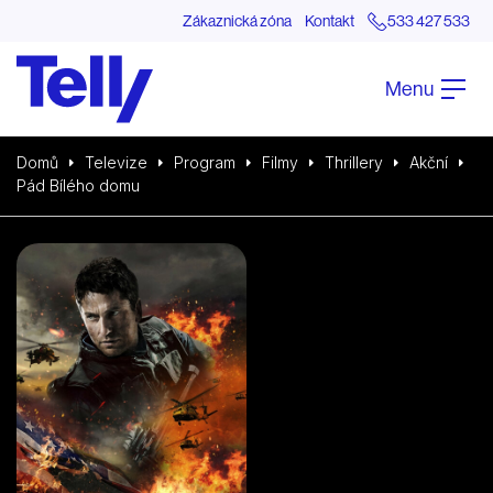
Zákaznická zóna
Kontakt
533 427 533
Menu
Domů
Televize
Program
Filmy
Thrillery
Akční
Pád Bílého domu