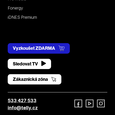
Fonergy
iDNES Premium
Vyzkoušet ZDARMA
Sledovat TV
Zákaznická zóna
533 427 533
info@telly.cz
Facebook
YouTube
Instagram