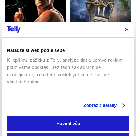
Dobrodružství v džungli
Špinavá dohoda
smrti
1986 | USA | 106 min
2021 | USA | 85 min
Nalaďte si web podle sebe
Filmy / Drama / Akční
Filmy / Thrillery / Akční
K lepšímu zážitku z Telly, analýze dat a úpravě reklam
používáme cookies. Bez těch základních se
neobejdeme, ale u těch volitelných máte režii ve
vlastních rukou.
Zobrazit detaily
Povolit vše
Miami Vice