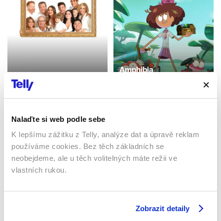
Amphibia
Taková moderní rodinka
2019 | USA | 22 min
2009 | USA | 21 min
Seriály / Rodinný / Animovaný
Seriály / Komedie
/ Dětský / Komedie
Nalaďte si web podle sebe
K lepšímu zážitku z Telly, analýze dat a úpravě reklam
Sledujte kdekoliv až na 6 zařízeních
používáme cookies. Bez těch základních se
neobejdeme, ale u těch volitelných máte režii ve
Sledovat internetovou televizi jde odkudkoliv
vlastních rukou.
po celé EU, a to až na 6 zařízeních.
Zobrazit detaily