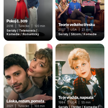
někteří z nich začnou brigádničit ve vinařství nedaleko Křetic, a
tím se prolnou jejich osudy se starousedlíky ze seriálu Vinaři.
Pokoj č. 309
Teorie velkého třesku
2016 | Turecko | 120 min
2007 | USA | 23 min
Seriály / Telenovela /
Komedie / Romantický
Seriály / Sitcom / Komedie
To je vražda, napsala
Láska, rozum, pomsta
1984 | USA | 55 min
2021 | Turecko | 103 min
Seriály / Thriller / Komedie /