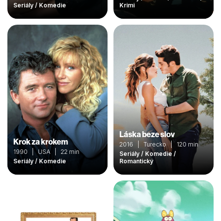
Seriály / Komedie
Krimi
Láska beze slov
Krok za krokem
2016 | Turecko | 120 min
1990 | USA | 22 min
Seriály / Komedie /
Seriály / Komedie
Romantický