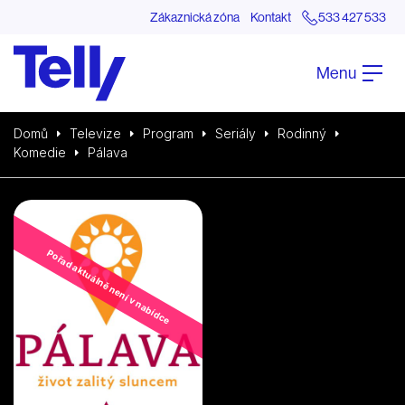
Zákaznická zóna
Kontakt
533 427 533
Menu
Domů
Televize
Program
Seriály
Rodinný
Komedie
Pálava
Pořad aktuálně není v nabídce