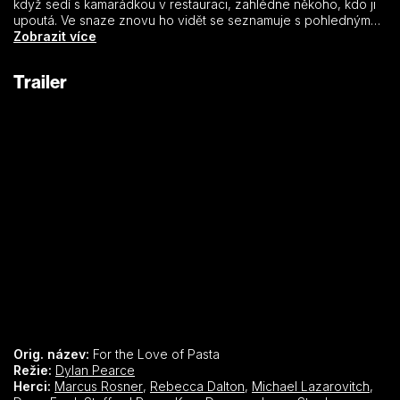
když sedí s kamarádkou v restauraci, zahlédne někoho, kdo ji
upoutá. Ve snaze znovu ho vidět se seznamuje s pohledným
číšníkem a spolumajitelem restaurace Danielem. Ten jí dá
Zobrazit více
nahlédnout do tajů italské kuchyně a dobrého vína a Ariel si
uvědomuje, že cesta k jejímu srdci možná vede přes žaludek.
Trailer
Orig. název:
For the Love of Pasta
Režie:
Dylan Pearce
Herci:
Marcus Rosner
,
Rebecca Dalton
,
Michael Lazarovitch
,