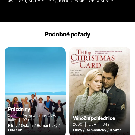
Dawn Ford
,
Stafford Perry
,
Kara Duncan
,
Jenny Steele
Podobné pořady
Prázdniny
2014 | Velká Británie, USA,
Vánoční pohlednice
Itálie | 97 min
2006 | USA | 84 min
Filmy / Ostatní / Romantický /
Hudební
Filmy / Romantický / Drama