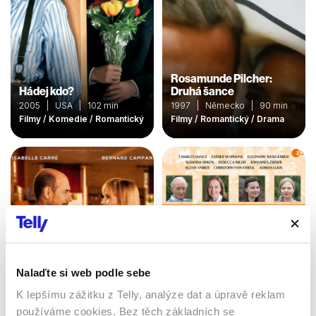
Rosamunde Pilcher:
Hádej kdo?
Druhá šance
2005 | USA | 102 min
1997 | Německo | 90 min
Filmy / Komedie / Romantický
Filmy / Romantický / Drama
Nalaďte si web podle sebe
K lepšímu zážitku z Telly, analýze dat a úpravě reklam
Rosamunde Pilcher
používáme cookies. Bez těch základních se
Degustace