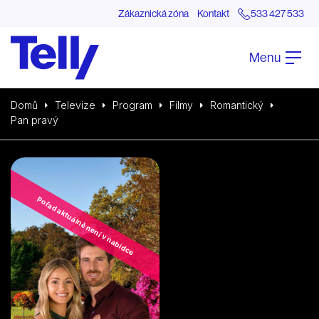
Zákaznická zóna
Kontakt
533 427 533
Menu
Domů
Televize
Program
Filmy
Romantický
Pan pravý
Pořad aktuálně není v nabídce