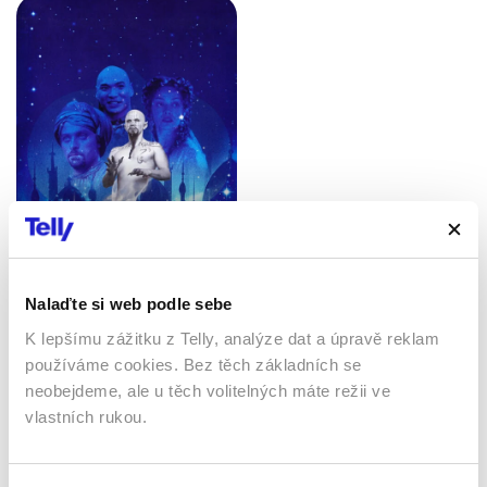
Tisíc a jedna noc
2000 | USA, Německo,
Turecko, Jordánsko | 180 min
Seriály / Rodinný / Pohádka /
Dobrodružný / Romantický
Nalaďte si web podle sebe
K lepšímu zážitku z Telly, analýze dat a úpravě reklam
používáme cookies. Bez těch základních se
neobejdeme, ale u těch volitelných máte režii ve
Sledujte kdekoliv až na 6 zařízeních
vlastních rukou.
Sledovat internetovou televizi jde odkudkoliv
po celé EU, a to až na 6 zařízeních.