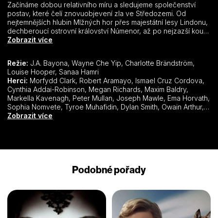
Začínáme dobou relativního míru a sledujeme společenství
postav, které čelí znovuobjevení zla ve Středozemi. Od
nejtemnějších hlubin Mlžných hor přes majestátní lesy Lindonu,
dechberoucí ostrovní království Númenor, až po nejzazší kouty
mapy, stvoří tato království a postavy dědictví, která přežívají
Zobrazit více
ještě dlouho po jejich odchodu.
Režie:
J.A. Bayona, Wayne Che Yip, Charlotte Brändström,
Louise Hooper, Sanaa Hamri
Herci:
Morfydd Clark, Robert Aramayo, Ismael Cruz Cordova, Cynthia Addai-Robinson, Megan Richards, Maxim Baldry, Markella Kavenagh, Peter Mullan, Joseph Mawle, Ema Horvath, Sophia Nomvete, Tyroe Muhafidin, Dylan Smith, Owain Arthur, Nazanin Boniadi, Tom Budge, Daniel Weyman, Benjamin Walker, Trystan Gravelle, Lenny Henry, Thusitha Jayasundera, Fabian McCallum, Simon Merrells, Geoff Morrell, Lloyd Owen, Augustus Prew, Peter Tait, Alex Tarrant, Leon Wadham, Charlie Vickers, Charles Edwards, Jed Brophy, Antonio Te Maioha, Luke Hawker, Jason Hood, Sara Zwangobani, Justin Doble, Virginie Laverdure, Amelie Child Villiers, Will Fletcher, Ian Blackburn, Ben Daniels, Ciarán Hinds, Sam Hazeldine, Nicholas Woodeson, Jack Lowden, Adam Basil, Nellie Burroughes,
Zobrazit více
Podobné pořady