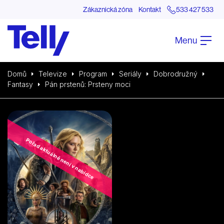
Zákaznická zóna
Kontakt
533 427 533
Menu
Domů
Televize
Program
Seriály
Dobrodružný
Fantasy
Pán prstenů: Prsteny moci
Pořad aktuálně není v nabídce