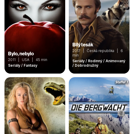
Bílý tesák
2017 | Česká republika | 6
Bylo, nebylo
min
2011 | USA | 45 min
Seriály / Rodinný / Animovaný
Seriály / Fantasy
/ Dobrodružný