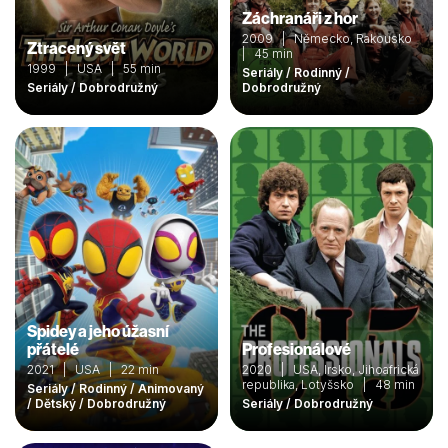
Záchranáři z hor
2009 | Německo, Rakousko
Ztracený svět
| 45 min
1999 | USA | 55 min
Seriály / Rodinný /
Seriály / Dobrodružný
Dobrodružný
Spidey a jeho úžasní
přátelé
Profesionálové
2021 | USA | 22 min
2020 | USA, Irsko, Jihoafrická
republika, Lotyšsko | 48 min
Seriály / Rodinný / Animovaný
/ Dětský / Dobrodružný
Seriály / Dobrodružný