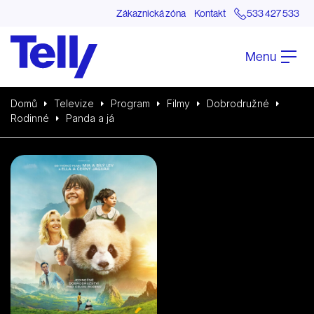
Zákaznická zóna
Kontakt
533 427 533
Menu
Domů
Televize
Program
Filmy
Dobrodružné
Rodinné
Panda a já