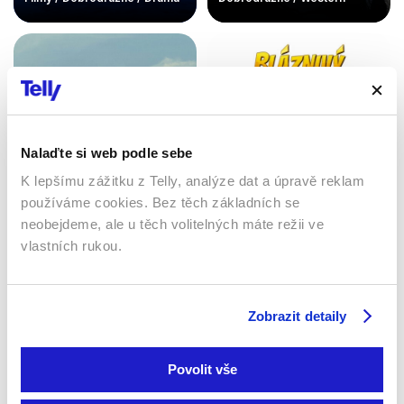
Nalaďte si web podle sebe
K lepšímu zážitku z Telly, analýze dat a úpravě reklam
používáme cookies. Bez těch základních se
neobejdeme, ale u těch volitelných máte režii ve
Osm hor
Bláznivý Marsupilami
vlastních rukou.
2022 | Francie, Itálie, Belgie
2025 | 10 min
| 147 min
Filmy / Dobrodružné /
Filmy / Dobrodružné / Drama
Komedie
Zobrazit detaily
Povolit vše