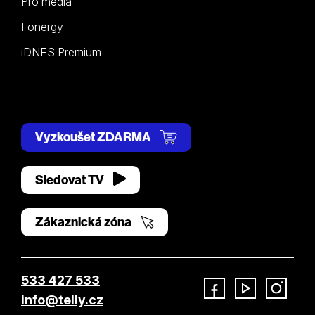
Pro média
Fonergy
iDNES Premium
Vyzkoušet ZDARMA
Sledovat TV
Zákaznická zóna
533 427 533
info@telly.cz
Facebook
YouTube
Instagram