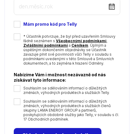
DD
dot
MM
Mám promo kód pro Telly
dot
YYYY
*
* Účastník potvrzuje, že byl před uzavřením Smlouvy
řádně seznámen s
Všeobecnými podmínkami
,
Zvláštními podmínkami
a
Ceníkem
. Úplným a
úspěšným dokončením objednávky se Účastník
zavazuje plnit své povinnosti vůči Telly v souladu s
podmínkami uvedenými v této Smlouvě a Smluvních
dokumentech, a to zejména k hrazení Odměny.
Nabízíme Vám i možnost nezávazně od nás
získávat tyto informace:
Souhlasím se sdělováním informací o důležitých
změnách, výhodných produktech a službách Telly.
Souhlasím se sdělováním informací o důležitých
změnách, výhodných produktech a službách členů
skupiny LAMA ENERGY GROUP a partnerů,
poskytujících obdobné služby jako Telly, v souladu s čl.
17 Obchodních podmínek.