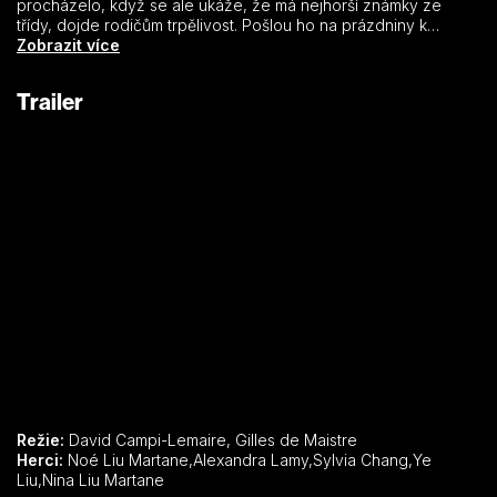
procházelo, když se ale ukáže, že má nejhorší známky ze
třídy, dojde rodičům trpělivost. Pošlou ho na prázdniny k
babičce. Doufají přitom, že pobyt daleko od města a krása
Zobrazit více
divoké přírody ho přimějí zvednout oči od displeje a zajímat se
o svět okolo. Stane se ale mnohem víc. Tian se v lese spřátelí s
Trailer
pandou, kterou pojmenuje Moon. A právě jejich setkání
odstartuje neuvěřitelné dobrodružství, které změní život nejen
Tianovi, ale celé jeho rodině.
Režie:
David Campi-Lemaire, Gilles de Maistre
Herci:
Noé Liu Martane,Alexandra Lamy,Sylvia Chang,Ye
Liu,Nina Liu Martane