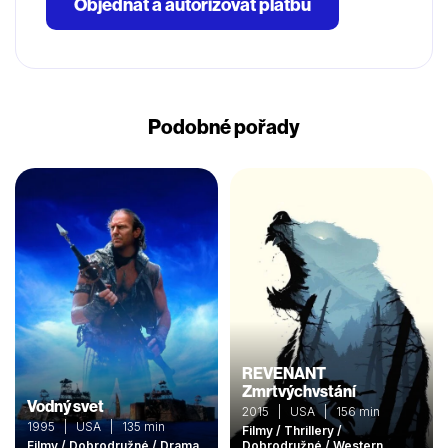
Objednat a autorizovat platbu
Podobné pořady
REVENANT
Zmrtvýchvstání
Vodný svet
2015 | USA | 156 min
1995 | USA | 135 min
Filmy / Thrillery /
Filmy / Dobrodružné / Drama
Dobrodružné / Western