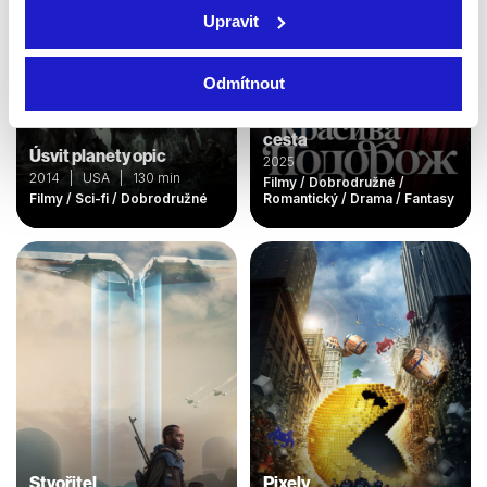
Upravit
Odmítnout
Velká odvážná nádherná
cesta
Úsvit planety opic
2025
2014 | USA | 130 min
Filmy / Dobrodružné /
Filmy / Sci-fi / Dobrodružné
Romantický / Drama / Fantasy
Stvořitel
Pixely