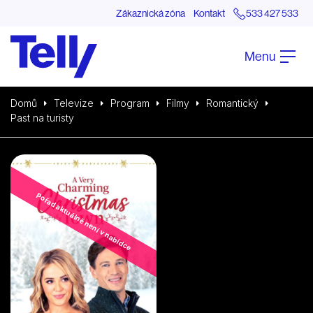
Zákaznická zóna
Kontakt
533 427 533
Menu
Domů
Televize
Program
Filmy
Romantický
Past na turisty
Pořad aktuálně není v nabídce