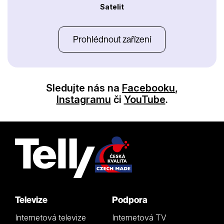
Satelit
Prohlédnout zařízení
Sledujte nás na
Facebooku
,
Instagramu
či
YouTube
.
Televize
Podpora
Internetová televize
Internetová TV