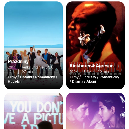
Prázdniny
Kickboxer 4: Agresor
2014 | Velká Británie, USA,
Itálie | 97 min
1994 | USA | 90 min
Filmy / Ostatní / Romantický /
Filmy / Thrillery / Romantický
Hudební
/ Drama / Akční