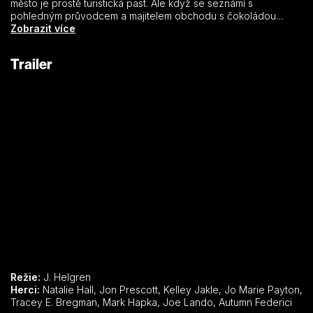
město je prostě turistická past. Ale když se seznámí s
pohledným průvodcem a majitelem obchodu s čokoládou
Sawyerem (Jon Prescott), který ji provede po okolí, Aubrey se
Zobrazit více
do něj brzy zamiluje a uvědomí si, že městečko Solvang má
vánočního kouzlo, které v něm září po celý rok.
Trailer
Režie:
J. Helgren
Herci:
Natalie Hall, Jon Prescott, Kelley Jakle, Jo Marie Payton,
Tracey E. Bregman, Mark Hapka, Joe Lando, Autumn Federici