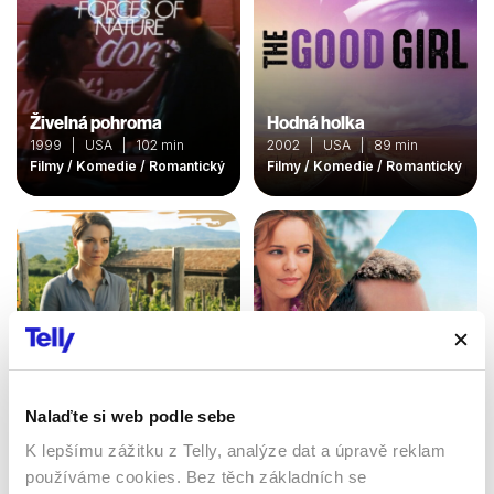
Živelná pohroma
Hodná holka
1999 | USA | 102 min
2002 | USA | 89 min
Filmy / Komedie / Romantický
Filmy / Komedie / Romantický
Nalaďte si web podle sebe
K lepšímu zážitku z Telly, analýze dat a úpravě reklam
Léto na Sicílii
Aloha
používáme cookies. Bez těch základních se
2016 | Německo, Itálie | 90