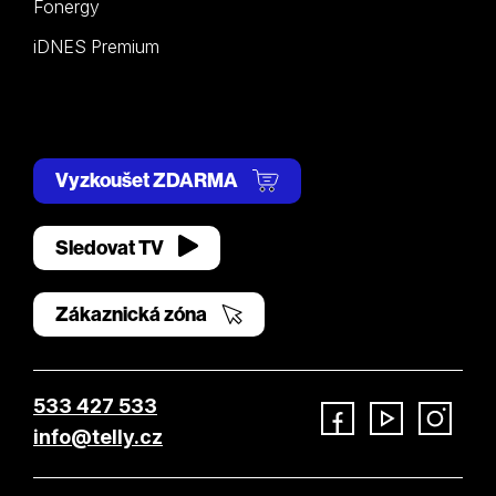
Fonergy
iDNES Premium
Vyzkoušet ZDARMA
Sledovat TV
Zákaznická zóna
533 427 533
info@telly.cz
Facebook
YouTube
Instagram