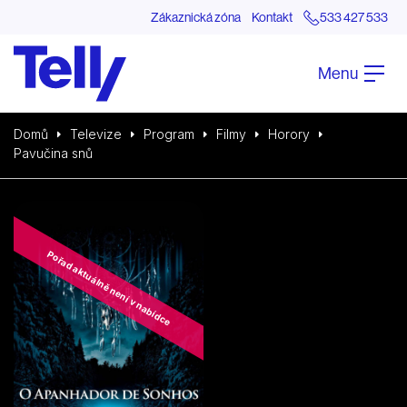
Zákaznická zóna
Kontakt
533 427 533
Menu
Domů
Televize
Program
Filmy
Horory
Pavučina snů
Pořad aktuálně není v nabídce