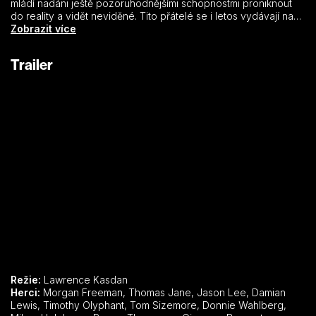
mládí nadáni ještě pozoruhodnějšími schopnostmi proniknout
do reality a vidět neviděné. Tito přátelé se i letos vydávají na
tradiční pánskou jízdu do lovecké chaty hluboko v lesích. Do
Zobrazit více
toho všeho se strhne sněhová bouřka a běsnění živlů s sebou
přináší další, tentokrát mnohem větší nebezpečí, než byla
Trailer
všechna předešlá. Objeví se cosi, co je schopné ovládat jejich
mozky, a čtveřice přátel je vystavena hrůze, jakou ještě
nepoznali. Hrůze, která poštve jednoho proti druhému…
Režie:
Lawrence Kasdan
Herci:
Morgan Freeman, Thomas Jane, Jason Lee, Damian
Lewis, Timothy Olyphant, Tom Sizemore, Donnie Wahlberg,