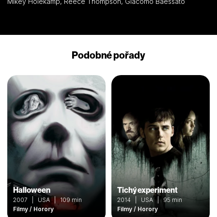
Mikey Holekamp, Reece Thompson, Giacomo Baessato
Podobné pořady
Halloween
Tichý experiment
2007 | USA | 109 min
2014 | USA | 95 min
Filmy / Horory
Filmy / Horory