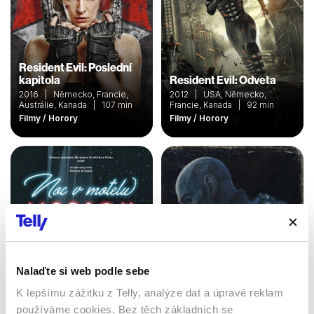
Resident Evil: Poslední
kapitola
Resident Evil: Odveta
2016 | Německo, Francie,
2012 | USA, Německo,
Austrálie, Kanada | 107 min
Francie, Kanada | 92 min
Filmy / Horory
Filmy / Horory
Nalaďte si web podle sebe
K lepšímu zážitku z Telly, analýze dat a úpravě reklam
Noc v motelu Marion
30 dní dlouhá noc
používáme cookies. Bez těch základních se