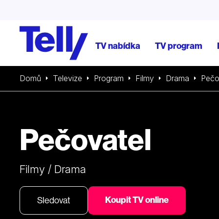
TV nabídka
TV program
Domů
Televize
Program
Filmy
Drama
Pečo
Pečovatel
Filmy / Drama
Koupit TV online
Sledovat