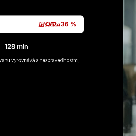
36 %
| 128 min
wanu vyrovnává s nespravedlnostmi,