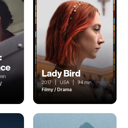
:
ace
Lady Bird
min
2017 | USA | 94 min
/
Filmy / Drama