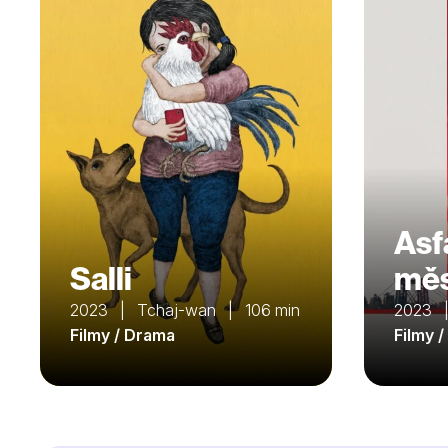
Asf
Salli
mě
2023 | Tchaj-wan | 106 min
2023 
Filmy / Drama
Filmy /