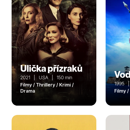
Ulička přízraků
Vod
2021 | USA | 150 min
1995 |
Filmy / Thrillery / Krimi /
Drama
Filmy 