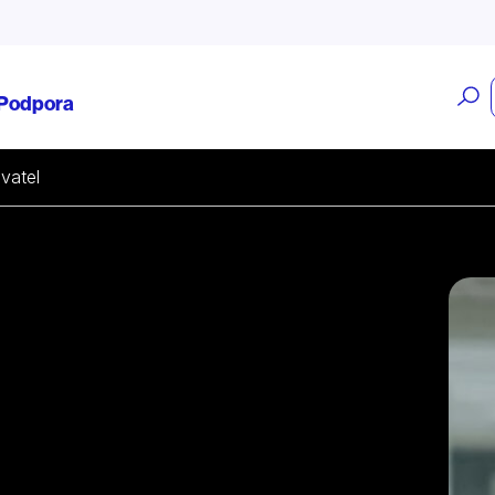
O
Podpora
v
vatel