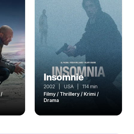
Insomnie
,
2002 | USA | 114 min
 /
Filmy / Thrillery / Krimi /
Drama