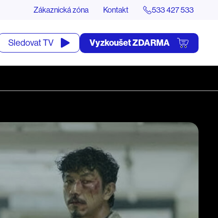
Zákaznická zóna
Kontakt
533 427 533
tevřít
Vyzkoušet ZDARMA
Sledovat TV
yhledávání