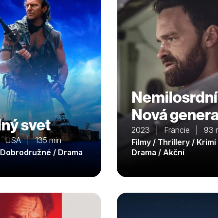
Nemilosrdní
Nová gener
ný svet
2023 | Francie | 93 
 USA | 135 min
Filmy / Thrillery / Krimi 
/ Dobrodružné / Drama
Drama / Akční