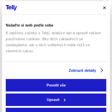
Pinocchiova zázračná dedinka
Čtvrtek 13.8.2026
6:50 hod
Nalaďte si web podle sebe
K lepšímu zážitku z Telly, analýze dat a úpravě reklam
Pinocchiova zázračná dedinka
používáme cookies. Bez těch základních se
Čtvrtek 13.8.2026
neobejdeme, ale u těch volitelných máte režii ve
19:10 hod
vlastních rukou.
Zobrazit detaily
Pinocchiova zázračná dedinka
Pátek 14.8.2026
6:50 hod
Povolit vše
Upravit
Pinocchiova zázračná dedinka
Pátek 14.8.2026