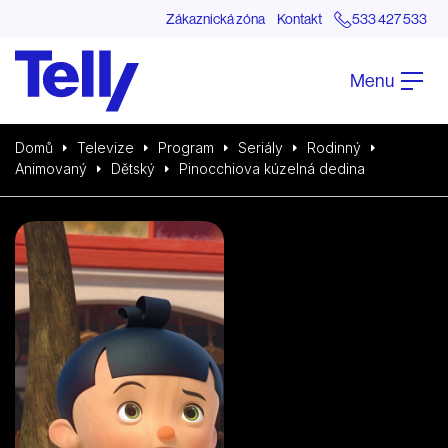
Zákaznická zóna
Kontakt
533 427 533
Menu
Domů
Televize
Program
Seriály
Rodinný
Animovaný
Dětský
Pinocchiova kúzelná dedina