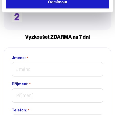
Odmítnout
19:05 hod
Vyzkoušet ZDARMA na 7 dní
Jméno:
*
Příjmení:
*
Telefon:
*