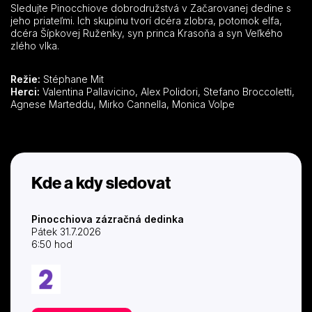
Sledujte Pinocchiove dobrodružstvá v Začarovanej dedine s
jeho priateľmi. Ich skupinu tvorí dcéra zlobra, potomok elfa,
dcéra Šípkovej Ruženky, syn princa Krasoňa a syn Veľkého
zlého vlka.
Režie:
Stéphane Mit
Herci:
Valentina Pallavicino, Alex Polidori, Stefano Broccoletti,
Agnese Marteddu, Mirko Cannella, Monica Volpe
Kde a kdy sledovat
Pinocchiova zázračná dedinka
Pátek 31.7.2026
6:50 hod