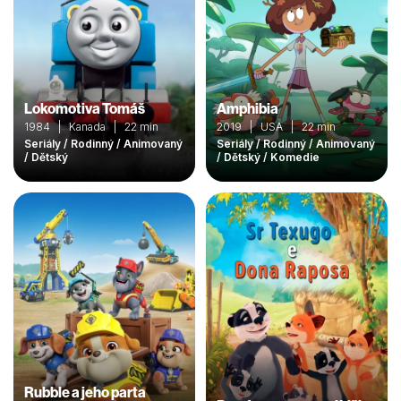
Lokomotiva Tomáš
Amphibia
1984 | Kanada | 22 min
2019 | USA | 22 min
Seriály / Rodinný / Animovaný
Seriály / Rodinný / Animovaný
/ Dětský
/ Dětský / Komedie
Rubble a jeho parta