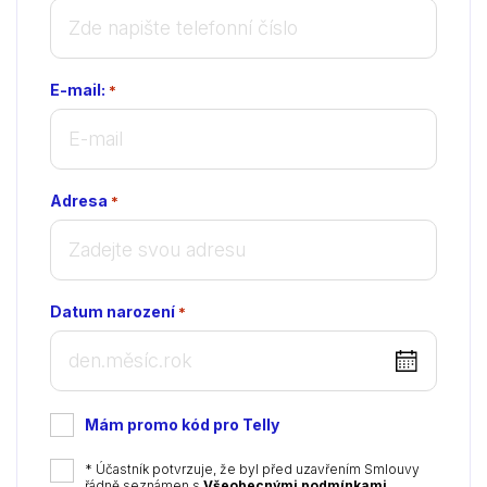
E-mail:
*
Adresa
*
Datum narození
*
DD
dot
MM
Mám promo kód pro Telly
dot
YYYY
*
* Účastník potvrzuje, že byl před uzavřením Smlouvy
řádně seznámen s
Všeobecnými podmínkami
,