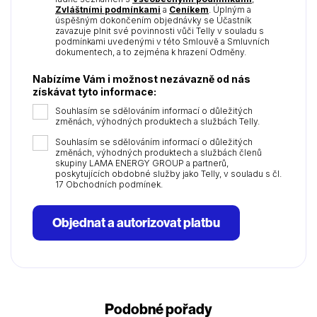
Zvláštními podmínkami
a
Ceníkem
. Úplným a
úspěšným dokončením objednávky se Účastník
zavazuje plnit své povinnosti vůči Telly v souladu s
podmínkami uvedenými v této Smlouvě a Smluvních
dokumentech, a to zejména k hrazení Odměny.
Nabízíme Vám i možnost nezávazně od nás
získávat tyto informace:
Souhlasím se sdělováním informací o důležitých
změnách, výhodných produktech a službách Telly.
Souhlasím se sdělováním informací o důležitých
změnách, výhodných produktech a službách členů
skupiny LAMA ENERGY GROUP a partnerů,
poskytujících obdobné služby jako Telly, v souladu s čl.
17 Obchodních podmínek.
Objednat a autorizovat platbu
Podobné pořady