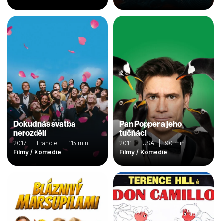
Dokud nás svatba
Pan Popper a jeho
nerozdělí
tučňáci
2017 | Francie | 115 min
2011 | USA | 90 min
Filmy / Komedie
Filmy / Komedie