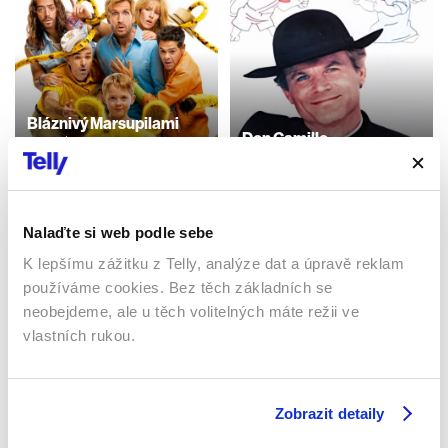
Bláznivý Marsupilami
Don Camillo
2025 | 10 min
1983 | Itálie | 126 min
Filmy / Dobrodružné /
Komedie
Filmy / Komedie
Nalaďte si web podle sebe
K lepšímu zážitku z Telly, analýze dat a úpravě reklam
Sledujte kdekoliv až na 6 zařízeních
používáme cookies. Bez těch základních se
neobejdeme, ale u těch volitelných máte režii ve
Sledovat internetovou televizi jde odkudkoliv
vlastních rukou.
po celé EU, a to až na 6 zařízeních.
Zobrazit detaily