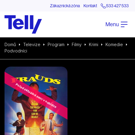
Zákaznická zóna
Kontakt
533 427 533
Menu
Domů
Televize
Program
Filmy
Krimi
Komedie
Podvodníci
Pořad aktuálně není v nabídce