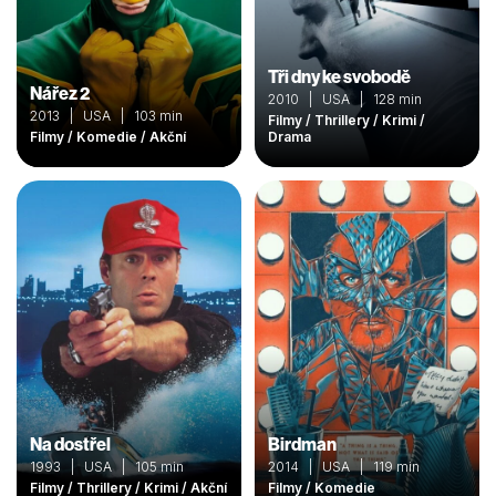
Tři dny ke svobodě
Nářez 2
2010 | USA | 128 min
2013 | USA | 103 min
Filmy / Thrillery / Krimi /
Filmy / Komedie / Akční
Drama
Na dostřel
Birdman
1993 | USA | 105 min
2014 | USA | 119 min
Filmy / Thrillery / Krimi / Akční
Filmy / Komedie