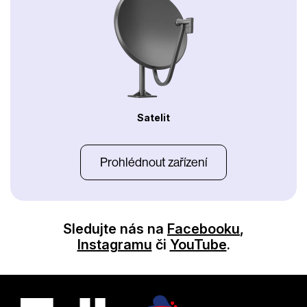
Satelit
Prohlédnout zařízení
Sledujte nás na
Facebooku
,
Instagramu
či
YouTube
.