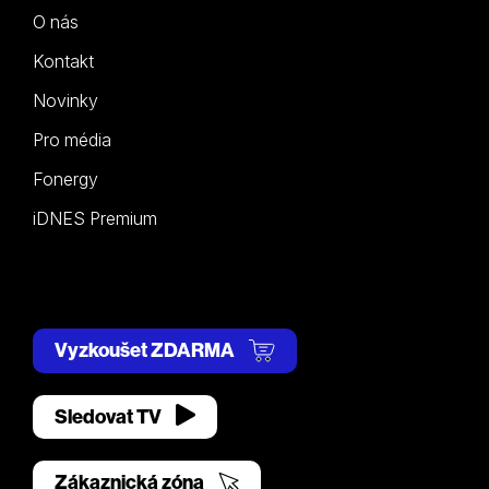
O nás
Kontakt
Novinky
Pro média
Fonergy
iDNES Premium
Vyzkoušet ZDARMA
Sledovat TV
Zákaznická zóna