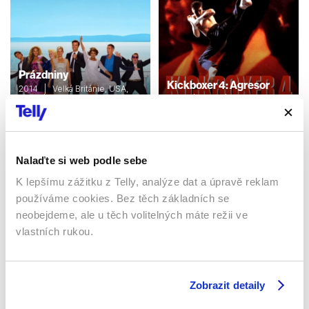
Prázdniny
Kickboxer 4: Agresor
2014 | Velká Británie, USA,
Itálie | 97 min
1994 | USA | 90 min
Filmy / Ostatní / Romantický /
Filmy / Thrillery / Romantický
Hudební
/ Drama / Akční
Nalaďte si web podle sebe
K lepšímu zážitku z Telly, analýze dat a úpravě reklam
Sledujte kdekoliv až na 6 zařízeních
používáme cookies. Bez těch základních se
neobejdeme, ale u těch volitelných máte režii ve
Sledovat internetovou televizi jde odkudkoliv
vlastních rukou.
po celé EU, a to až na 6 zařízeních.
Zobrazit detaily