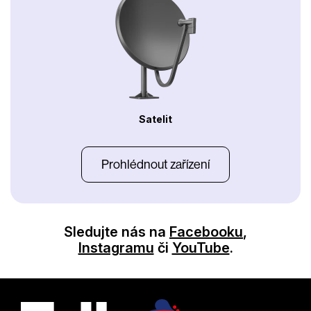
Satelit
Prohlédnout zařízení
Sledujte nás na
Facebooku
,
Instagramu
či
YouTube
.