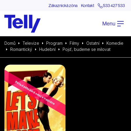
Zákaznická zóna
Kontakt
533 427 533
Menu
Domů
Televize
Program
Filmy
Ostatní
Komedie
Romantický
Hudební
Pojď, budeme se milovat
Pořad aktuálně není v nabídce