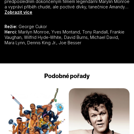
předposledním dokončeným filmem legendární Marylin Monroe
a vypráví příběh chudé, ale poctivé dívky, tanečnice Amandy,
která se zamiluje do francouzského tanečníka, který vystupuje
Zobrazit více
ve stejném divadle. Ani v nejmenším netuší, že Jean-Marco
Clement, do kterého se zamilovala, je ve skutečnosti
Režie:
George Cukor
multimilonářem.
Herci:
Marilyn Monroe, Yves Montand, Tony Randall, Frankie
Vaughan, Wilfrid Hyde-White, David Burns, Michael David,
Mara Lynn, Dennis King Jr., Joe Besser
Podobné pořady