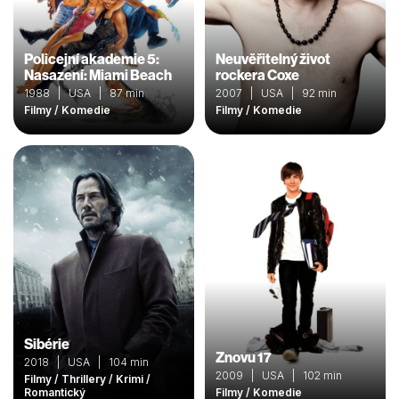
Policejní akademie 5:
Neuvěřitelný život
Nasazení: Miami Beach
rockera Coxe
1988 | USA | 87 min
2007 | USA | 92 min
Filmy / Komedie
Filmy / Komedie
Sibérie
Znovu 17
2018 | USA | 104 min
2009 | USA | 102 min
Filmy / Thrillery / Krimi /
Romantický
Filmy / Komedie