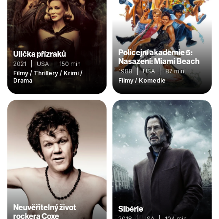
Policejní akademie 5:
Ulička přízraků
Nasazení: Miami Beach
2021 | USA | 150 min
1988 | USA | 87 min
Filmy / Thrillery / Krimi /
Drama
Filmy / Komedie
Neuvěřitelný život
Sibérie
rockera Coxe
2018 | USA | 104 min