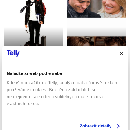
Znovu 17
Prázdniny
2009 | USA | 102 min
2006 | USA | 138 min
Filmy / Komedie
Filmy / Komedie / Romantický
Nalaďte si web podle sebe
K lepšímu zážitku z Telly, analýze dat a úpravě reklam
používáme cookies. Bez těch základních se
Sledujte kdekoliv až na 6 zařízeních
neobejdeme, ale u těch volitelných máte režii ve
vlastních rukou.
Sledovat internetovou televizi jde odkudkoliv
po celé EU, a to až na 6 zařízeních.
Zobrazit detaily