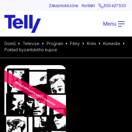
Zákaznická zóna
Kontakt
533 427 533
Menu
Domů
Televize
Program
Filmy
Krimi
Komedie
Poklad byzantského kupce
Pořad aktuálně není v nabídce