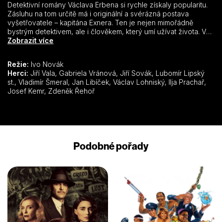
Detektivní romány Václava Erbena si rychle získaly popularitu.
Zásluhu na tom určitě má i originální a svérázná postava
vyšetřovatele – kapitána Exnera. Ten je nejen mimořádně
bystrým detektivem, ale i člověkem, který umí užívat života. V
Pokladu byzantského kupce svěřil režisér Ivo Novák postavu
Zobrazit více
„velkého“ detektiva Jiřímu Valovi. Na scénáři kromě Iva Nováka
a Zdeňka Podskalského osobně pracoval i autor předlohy.
Režie:
Ivo Novák
Herci:
Jiří Vala, Gabriela Vránová, Jiří Sovák, Lubomír Lipský
st., Vladimír Šmeral, Jan Libíček, Václav Lohniský, Ilja Prachař,
Josef Kemr, Zdeněk Řehoř
Podobné pořady